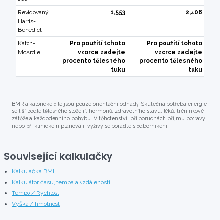
Revidovaný
1,553
2,408
Harris-
Benedict
Katch-
Pro použití tohoto
Pro použití tohoto
McArdle
vzorce zadejte
vzorce zadejte
procento tělesného
procento tělesného
tuku
tuku
BMR a kalorické cíle jsou pouze orientační odhady. Skutečná potřeba energie
se liší podle tělesného složení, hormonů, zdravotního stavu, léků, tréninkové
zátěže a každodenního pohybu. V těhotenství, při poruchách příjmu potravy
nebo při klinickém plánování výživy se poraďte s odborníkem.
Související kalkulačky
Kalkulačka BMI
Kalkulátor času, tempa a vzdálenosti
Tempo / Rychlost
Výška / hmotnost