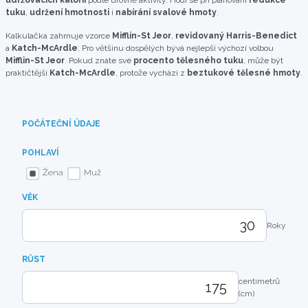
udržovacích kalorií
podle úrovně aktivity. Hodí se při plánování
redukce
tuku
,
udržení hmotnosti
i
nabírání svalové hmoty
.
Kalkulačka zahrnuje vzorce
Mifflin-St Jeor
,
revidovaný Harris-Benedict
a
Katch-McArdle
. Pro většinu dospělých bývá nejlepší výchozí volbou
Mifflin-St Jeor
. Pokud znáte své
procento tělesného tuku
, může být
praktičtější
Katch-McArdle
, protože vychází z
beztukové tělesné hmoty
.
POČÁTEČNÍ ÚDAJE
POHLAVÍ
Žena
Muž
VĚK
Roky
RŮST
centimetrů
(cm)