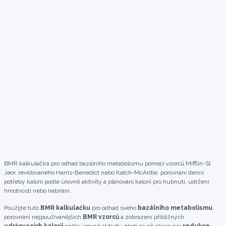
BMR kalkulačka pro odhad bazálního metabolismu pomocí vzorců Mifflin-St
Jeor, revidovaného Harris-Benedict nebo Katch-McArdle, porovnání denní
potřeby kalorií podle úrovně aktivity a plánování kalorií pro hubnutí, udržení
hmotnosti nebo nabírání.
Použijte tuto
BMR kalkulačku
pro odhad svého
bazálního metabolismu
,
porovnání nejpoužívanějších
BMR vzorců
a zobrazení přibližných