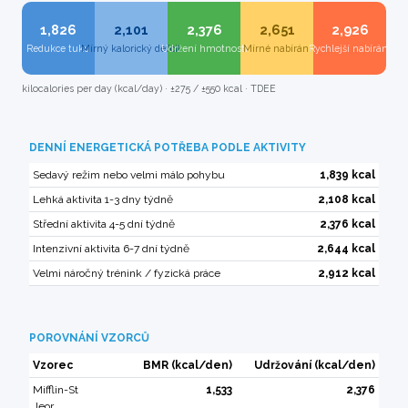
1,826
2,101
2,376
2,651
2,926
Redukce tuku
Mírný kalorický deficit
Udržení hmotnosti
Mírné nabírání
Rychlejší nabírání
kilocalories per day (kcal/day) · ±275 / ±550 kcal · TDEE
DENNÍ ENERGETICKÁ POTŘEBA PODLE AKTIVITY
Sedavý režim nebo velmi málo pohybu
1,839 kcal
Lehká aktivita 1-3 dny týdně
2,108 kcal
Střední aktivita 4-5 dní týdně
2,376 kcal
Intenzivní aktivita 6-7 dní týdně
2,644 kcal
Velmi náročný trénink / fyzická práce
2,912 kcal
POROVNÁNÍ VZORCŮ
Vzorec
BMR (kcal/den)
Udržování (kcal/den)
Mifflin-St
1,533
2,376
Jeor