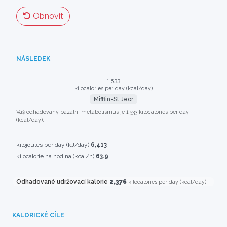
Obnovit
NÁSLEDEK
1,533
kilocalories per day (kcal/day)
Mifflin-St Jeor
Váš odhadovaný bazální metabolismus je 1,533 kilocalories per day
(kcal/day).
kilojoules per day (kJ/day)
6,413
kilocalorie na hodina (kcal/h)
63.9
Odhadované udržovací kalorie
2,376
kilocalories per day (kcal/day)
KALORICKÉ CÍLE