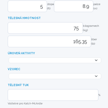
stopa
palce
(ft)
(in)
TĚLESNÁ HMOTNOST
kilogramech
(kg)
liber
(lb)
ÚROVEŇ AKTIVITY
VZOREC
TĚLESNÝ TUK
%
Volitelné pro Katch-McArdle