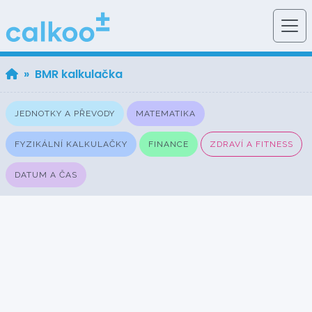
» BMR kalkulačka
JEDNOTKY A PŘEVODY
MATEMATIKA
FYZIKÁLNÍ KALKULAČKY
FINANCE
ZDRAVÍ A FITNESS
DATUM A ČAS