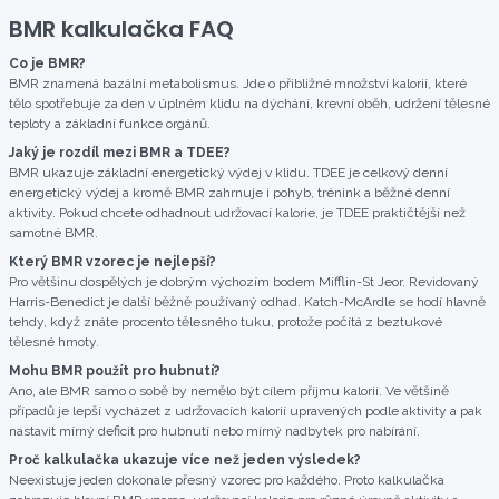
BMR kalkulačka FAQ
Co je BMR?
BMR znamená bazální metabolismus. Jde o přibližné množství kalorií, které
tělo spotřebuje za den v úplném klidu na dýchání, krevní oběh, udržení tělesné
teploty a základní funkce orgánů.
Jaký je rozdíl mezi BMR a TDEE?
BMR ukazuje základní energetický výdej v klidu. TDEE je celkový denní
energetický výdej a kromě BMR zahrnuje i pohyb, trénink a běžné denní
aktivity. Pokud chcete odhadnout udržovací kalorie, je TDEE praktičtější než
samotné BMR.
Který BMR vzorec je nejlepší?
Pro většinu dospělých je dobrým výchozím bodem Mifflin-St Jeor. Revidovaný
Harris-Benedict je další běžně používaný odhad. Katch-McArdle se hodí hlavně
tehdy, když znáte procento tělesného tuku, protože počítá z beztukové
tělesné hmoty.
Mohu BMR použít pro hubnutí?
Ano, ale BMR samo o sobě by nemělo být cílem příjmu kalorií. Ve většině
případů je lepší vycházet z udržovacích kalorií upravených podle aktivity a pak
nastavit mírný deficit pro hubnutí nebo mírný nadbytek pro nabírání.
Proč kalkulačka ukazuje více než jeden výsledek?
Neexistuje jeden dokonale přesný vzorec pro každého. Proto kalkulačka