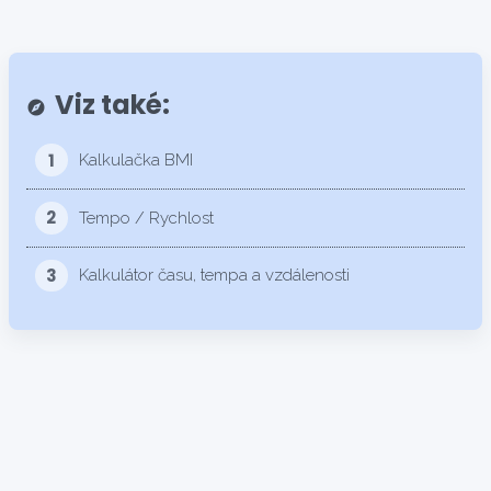
Viz také:
explore
1
Kalkulačka BMI
2
Tempo / Rychlost
3
Kalkulátor času, tempa a vzdálenosti