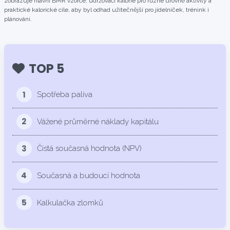
zobrazuje hlavní BMR vzorce, udržovací kalorie pro různé úrovně aktivity a
praktické kalorické cíle, aby byl odhad užitečnější pro jídelníček, trénink i
plánování.
TOP 5
1
Spotřeba paliva
2
Vážené průměrné náklady kapitálu
3
Čistá současná hodnota (NPV)
4
Současná a budoucí hodnota
5
Kalkulačka zlomků