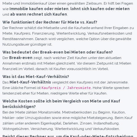
Miete und Immobilienkauf über einen gewählten Zeitraum. Er hilft bei Fragen
wie
Immobilie kaufen oder mieten
,
lohnt sich kaufen oder mieten
und
ab wann rechnet sich Kaufen
.
Wie funktioniert der Rechner für Miete vs. Kauf?
Der Rechner schätzt die Mietseite und die Kaufseite anhand Ihrer Eingaben zu
Miete, Kaufpreis, Finanzierung, Wertentwicklung, Verkaufsnebenkosten und
Renditeannahmen. Danach wird verglichen, welche Option über die gewählte
Nutzungsdauer günstiger ist.
Was bedeutet der Break-even bei Mieten oder Kaufen?
Der
Break-even
zeigt, nach welcher Zeit Kaufen unter den aktuellen
Annahmen erstmals mit Mieten gleichzieht. Vor diesem Zeitpunkt ist Mieten
finanziell im Vorteil, danach ist Kaufen voraussichtlich im Vorteil.
Was ist das Miet-Kauf-Verhältnis?
Das
Miet-Kauf-Verhältnis
vergleicht den Kaufpreis mit der Jahresmiete.
Eine übliche Formel ist
. Hohe Werte sprechen
Kaufpreis / Jahresmiete
tendenziell eher für Mieten, niedrigere Werte eher für Kaufen.
Welche Kosten sollte ich beim Vergleich von Miete und Kauf
berücksichtigen?
Bei der Miete zählen Monatsmiete, Mietnebenkosten zu Beginn, Kaution,
Makler- oder Umzugskosten sowie eine mögliche Mietsteigerung. Beim Kauf
zählen unter anderem Eigenkapital, Darlehen, Zinsen, Instandhaltung,
Wohngebühren, Versicherung, Wertentwicklung und Verkaufskosten.
Reicht dieser Rechner aus, um die Kauf-oder-Miete-Entscheidung