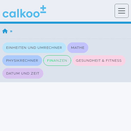
»
EINHEITEN UND UMRECHNER
MATHE
PHYSIKRECHNER
FINANZEN
GESUNDHEIT & FITNESS
DATUM UND ZEIT