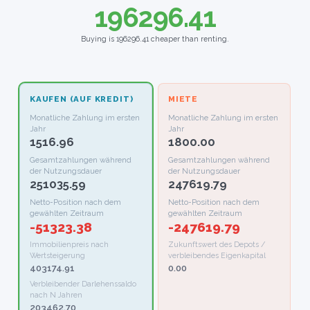
196296.41
Buying is 196296.41 cheaper than renting.
KAUFEN (AUF KREDIT)
MIETE
Monatliche Zahlung im ersten
Monatliche Zahlung im ersten
Jahr
Jahr
1516.96
1800.00
Gesamtzahlungen während
Gesamtzahlungen während
der Nutzungsdauer
der Nutzungsdauer
251035.59
247619.79
Netto-Position nach dem
Netto-Position nach dem
gewählten Zeitraum
gewählten Zeitraum
-51323.38
-247619.79
Immobilienpreis nach
Zukunftswert des Depots /
Wertsteigerung
verbleibendes Eigenkapital
403174.91
0.00
Verbleibender Darlehenssaldo
nach N Jahren
203462.70