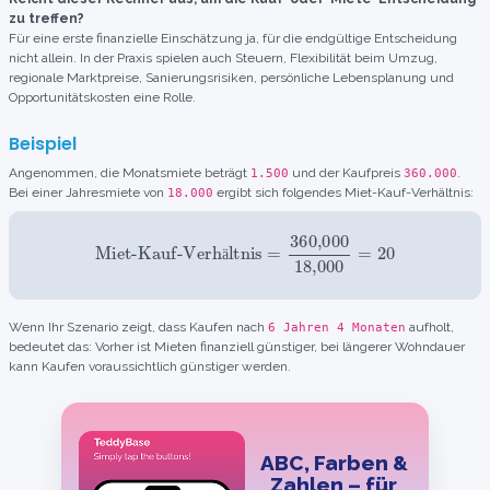
zu treffen?
Für eine erste finanzielle Einschätzung ja, für die endgültige Entscheidung
nicht allein. In der Praxis spielen auch Steuern, Flexibilität beim Umzug,
regionale Marktpreise, Sanierungsrisiken, persönliche Lebensplanung und
Opportunitätskosten eine Rolle.
Beispiel
Angenommen, die Monatsmiete beträgt
und der Kaufpreis
.
1.500
360.000
Bei einer Jahresmiete von
ergibt sich folgendes Miet-Kauf-Verhältnis:
18.000
Miet-Kauf-Verhältnis
=
360,000
18,000
=
20
ä
Wenn Ihr Szenario zeigt, dass Kaufen nach
aufholt,
6 Jahren 4 Monaten
bedeutet das: Vorher ist Mieten finanziell günstiger, bei längerer Wohndauer
kann Kaufen voraussichtlich günstiger werden.
ABC, Farben &
Zahlen – für