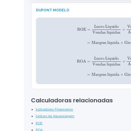
DUPONT MODELO
ROE
Margem líquida
=
Lucro Líquido
×
Giro de Ativos
Vendas líquidas
×
Multiplicador patrimonial
Activos totales
×
Vendas líqui
=
=
Margem
í
í
í
í
í
í
Calculadoras relacionadas
Indicadores Financeiros
Índices de Alavancagem
ROE
ROA