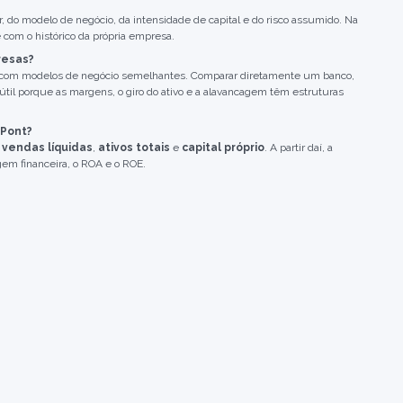
 do modelo de negócio, da intensidade de capital e do risco assumido. Na
 com o histórico da própria empresa.
resas?
 com modelos de negócio semelhantes. Comparar diretamente um banco,
il porque as margens, o giro do ativo e a alavancagem têm estruturas
uPont?
,
vendas líquidas
,
ativos totais
e
capital próprio
. A partir daí, a
gem financeira, o ROA e o ROE.