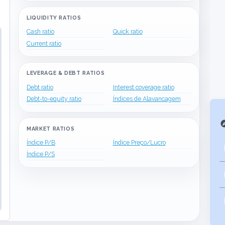
LIQUIDITY RATIOS
Cash ratio
Quick ratio
.16
×
2.06
=
8.65
%
ROA
=
54
202
×
202
1288
=
0.27
×
0.16
=
4.19
%
Current ratio
LEVERAGE & DEBT RATIOS
Debt ratio
Interest coverage ratio
Debt-to-equity ratio
Índices de Alavancagem
exp
MARKET RATIOS
Índice P/B
Índice Preço/Lucro
Índice P/S