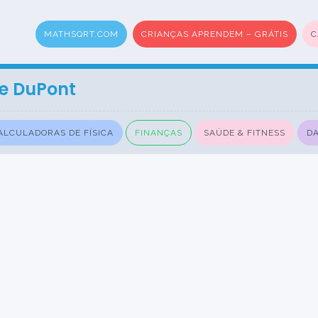
MATHSQRT.COM
CRIANÇAS APRENDEM – GRÁTIS
C
e DuPont
ALCULADORAS DE FÍSICA
FINANÇAS
SAÚDE & FITNESS
DA