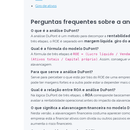
Giro de ativos
Perguntas frequentes sobre a an
O que é a análise DuPont?
A análise DuPont é um método para decompor a
rentabilidad
três etapas, o ROE é separado em
margem líquida
,
giro do 
Qual é a fórmula do modelo DuPont?
A fórmula de três etapas é
ROE = (Lucro líquido / Venda
. Assim, consegue ve
(Ativos totais / Capital próprio)
alavancagem.
Para que serve a análise DuPont?
Serve para perceber o que está por trás do ROE de uma emp
pode ter margens fortes e a outra pode estar a depender mais de
Qual é a relação entre ROA e análise DuPont?
Na lógica DuPont de três etapas, o
ROA
corresponde basicame
avaliar a rentabilidade operacional antes do impacto da alavanc
O que significa a alavancagem financeira no modelo 
Nesta versão, a alavancagem financeira costuma aparecer com
empresa está a financiar ativos com dívida ou outros passivos
aumenta o risco financeiro.