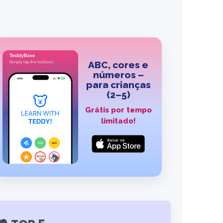
ABC, cores e
números –
para crianças
(2–5)
Grátis por tempo
limitado!