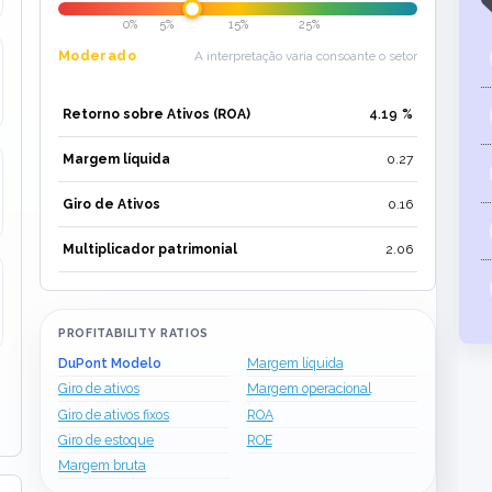
0%
5%
15%
25%
Moderado
A interpretação varia consoante o setor
Retorno sobre Ativos (ROA)
4.19
%
Margem líquida
0.27
Giro de Ativos
0.16
Multiplicador patrimonial
2.06
PROFITABILITY RATIOS
DuPont Modelo
Margem líquida
Giro de ativos
Margem operacional
Giro de ativos fixos
ROA
Giro de estoque
ROE
Margem bruta