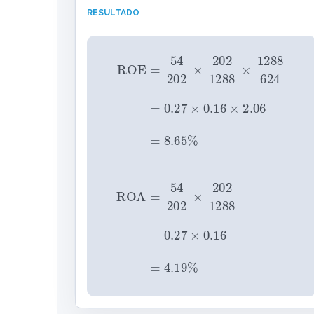
RESULTADO
ROE
=
54
202
×
202
1288
×
1288
624
=
0.27
×
0