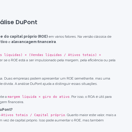
álise DuPont
e do capital próprio (ROE)
em vários fatores. Na versão clássica de
ativo
e
alavancagem financeira
.
s líquidas) × (Vendas líquidas / Ativos totais) ×
r se o ROE está a ser impulsionado pela margem, pela eficiência ou pela
resa. Duas empresas podem apresentar um ROE semelhante, mas uma
 dívida. A análise DuPont ajuda a distinguir essas situações.
nte a
. Por isso, o ROA é útil para
margem líquida × giro do ativo
agem financeira.
DuPont?
o
. Quanto maior este valor, mais a
Ativos totais / Capital próprio
 em vez de capital próprio. Isso pode aumentar o ROE, mas também