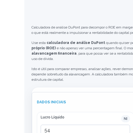
Calculadora de análise DuPont para decompor o ROE em margem l
o que está realmente a impulsionar a rentabilidade do capital pr
Use esta
calculadora de análise DuPont
quando quiser p
próprio (ROE)
e não apenas ver uma percentagem final. O 
alavancagem financeira
, para que possa ver se a rentabili
uso de dívida.
Isto é útil para comparar empresas, analisar ações, rever demo
depende sobretudo da alavancagem. A calculadora também mo
estrutura de capital.
DADOS INICIAIS
Lucro Líquido
NI