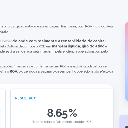
íquida, giro de ativos e alavancagem financeira, com ROA incluído. Veja
óprio.
erceber
de onde vem realmente a rentabilidade do capital
modelo DuPont decompõe o ROE em
margem líquida
,
giro do ativo
e
dade está a ser gerada pela margem, pela eficiência operacional ou pelo
nstrações financeiras e confirmar se um ROE elevado é saudável ou se
stra o
ROA
, o que ajuda a separar o desempenho operacional do efeito da
RESULTADO
8.65
%
Retorno sobre o Patrimônio Líquido (ROE)