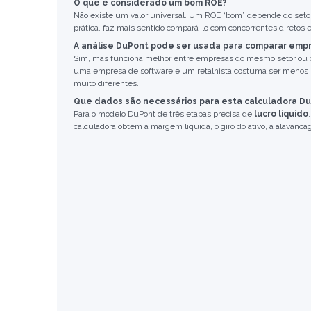
O que é considerado um bom ROE?
Não existe um valor universal. Um ROE “bom” depende do setor,
prática, faz mais sentido compará-lo com concorrentes diretos e
A análise DuPont pode ser usada para comparar emp
Sim, mas funciona melhor entre empresas do mesmo setor ou
uma empresa de software e um retalhista costuma ser menos út
muito diferentes.
Que dados são necessários para esta calculadora D
Para o modelo DuPont de três etapas precisa de
lucro líquido
calculadora obtém a margem líquida, o giro do ativo, a alavanca