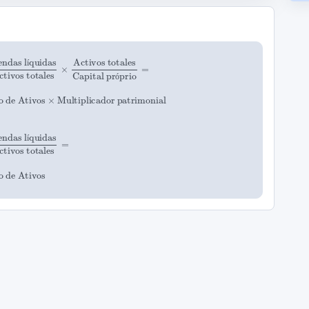
das
 líquida
ROA
Activos totales
=
Lucro Líquido
×
Giro de Ativos
×
Activos totales
Vendas líquidas
Capital próprio
×
Vendas líquidas
=
=
í
ó
í