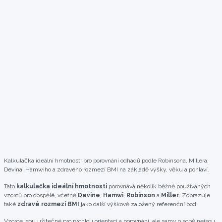
Kalkulačka ideální hmotnosti pro porovnání odhadů podle Robinsona, Millera,
Devina, Hamwiho a zdravého rozmezí BMI na základě výšky, věku a pohlaví.
Tato
kalkulačka ideální hmotnosti
porovnává několik běžně používaných
vzorců pro dospělé, včetně
Devine
,
Hamwi
,
Robinson
a
Miller
. Zobrazuje
také
zdravé rozmezí BMI
jako další výškově založený referenční bod.
Vzorce jsou užitečné pro rychlou orientaci a porovnání, ale samy o sobě nejsou