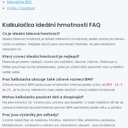
Kalkulačka BMI
Výška / hmotnost
Kalkulačka ideální hmotnosti FAQ
Co je ideální tělesná hmotnost?
Ideální tělesná hmotnost je odhad referenční hmotnosti podle vzorce pro danou
výšku a pohlaví. Nejlépe slouží jako srovnávací hodnota, ne jako absolutní
zdravotní cíl.
Který vzorec ideální hmotnosti je nejlepší?
Neexistuje jeden nejlepší vzorec pro každého. Devine, Hamwi, Robinson a
Miller používají různé předpoklady, proto je užitečnější porovnat více výsledků
vedle sebe.
Proč kalkulačka ukazuje také zdravé rozmezí BMI?
Zdravé rozmezí BMI poskytuje hmotnostní interval podle výšky od
BMI 18.5
do
. Je to druhý referenční bod vedle starších vzorců ideální hmotnosti.
25
Mohou kalkulačku používat děti a dospívající?
Ne jako klinický cíl. Vzorce jsou určeny pro dospělé. U osob mladších 18 let se
zdravá hmotnost obvykle hodnotí pomocí BMI percentilů podle věku a pohlaví.
Proč jsou výsledky jen odhady?
Vzorce nepočítají se svalovou hmotou, složením těla, atletickou postavou,
těhotenstvím, změnami s věkem ani zdravotním stavem. Jsou to obecné