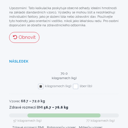
Upozornění: Tato kalkulačka poskytuje obecné odhady ideální hmotnosti
na základě standardních vzorců. Výsledky se mohou lišit a nezohledňují
individuální faktory, jako je složení těla nebo zdravotní stav. Používejte
tyto hodnoty jako orientační vodítko, nikoli jako lékařskou radu. Pro osobní
doporučení se obraťte na zdravotnického odborníka.
Obnovit
NÁSLEDEK
70.0
kilogramech (kg)
kilogramech (kg)
liber (lb)
Vzorec
68.7 – 72.0 kg
Zdravé rozmezí BMI
56.7 – 76.6 kg
57 kilogramech (kg)
77 kilogramech (kg)
Zdravé rozmezí BMI
Robinsonův vzorec
Millerův vzorec