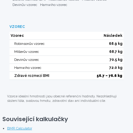
Devinův vzorec
Hamwiho vzorec
VZOREC
Vzorec
Následek
Robinsonův vzorec
68.9 kg
Millerův vzorec
68.7 kg
Devinův vzorec
70.5 kg
Hamwiho vzorec
72.0 kg
Zdravé rozmezí BMI
56.7 – 76.6 kg
Vzorce ideální hmotnosti jsou obecné referenční hodnoty. Nezohledňují
složení těla, svalovou hmotu, zdravotní stav ani individuální cíle.
Související kalkulačky
BMR Calculator