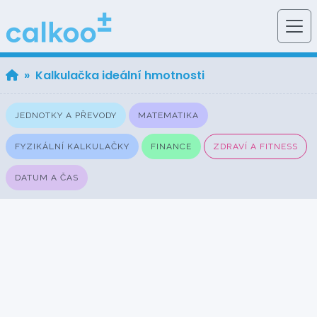
» Kalkulačka ideální hmotnosti
JEDNOTKY A PŘEVODY
MATEMATIKA
FYZIKÁLNÍ KALKULAČKY
FINANCE
ZDRAVÍ A FITNESS
DATUM A ČAS