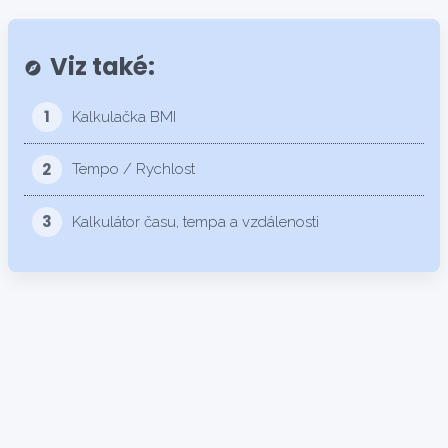
Viz také:
explore
1
Kalkulačka BMI
2
Tempo / Rychlost
3
Kalkulátor času, tempa a vzdálenosti