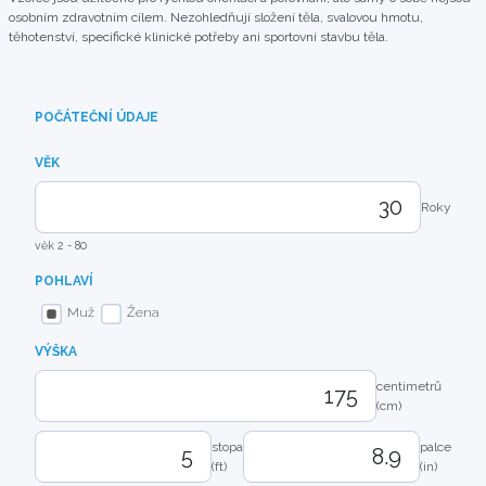
osobním zdravotním cílem. Nezohledňují složení těla, svalovou hmotu,
těhotenství, specifické klinické potřeby ani sportovní stavbu těla.
POČÁTEČNÍ ÚDAJE
VĚK
Roky
věk 2 - 80
POHLAVÍ
Muž
Žena
VÝŠKA
centimetrů
(cm)
stopa
palce
(ft)
(in)