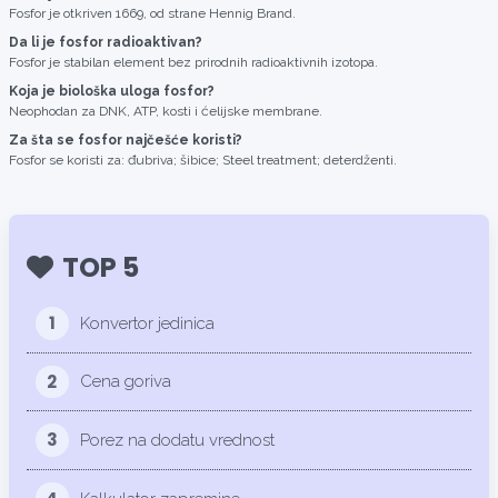
Fosfor je otkriven 1669, od strane Hennig Brand.
Da li je fosfor radioaktivan?
Fosfor je stabilan element bez prirodnih radioaktivnih izotopa.
Koja je biološka uloga fosfor?
Neophodan za DNK, ATP, kosti i ćelijske membrane.
Za šta se fosfor najčešće koristi?
Fosfor se koristi za: đubriva; šibice; Steel treatment; deterdženti.
TOP 5
1
Konvertor jedinica
2
Cena goriva
3
Porez na dodatu vrednost