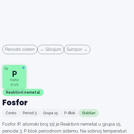
Periodni sistem
← Silicijum
Sumpor →
15
P
Fosfor
30.974
Reaktivni nemetal
Fosfor
Čvrsto
Period 3
Grupa 15
P-Blok
Stabilan
Fosfor (P, atomski broj 15) je Reaktivni nemetal u grupa 15,
perioda 3, P-blok periodnom sistemu. Na sobnoj temperaturi