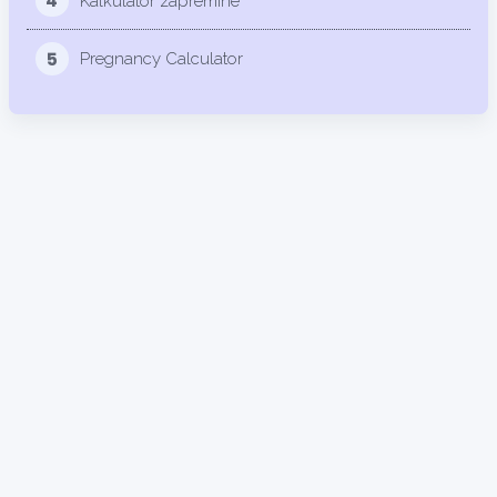
4
Kalkulator zapremine
5
Pregnancy Calculator