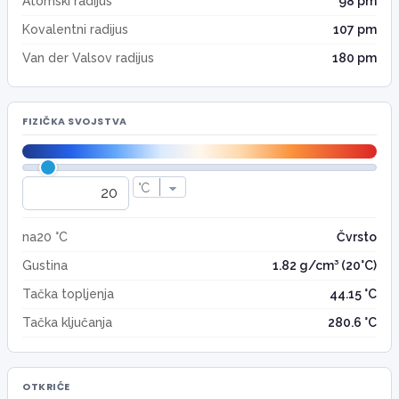
Atomski radijus
98 pm
Kovalentni radijus
107 pm
Van der Valsov radijus
180 pm
FIZIČKA SVOJSTVA
na20 °C
Čvrsto
Gustina
1.82 g/cm³ (20°C)
Tačka topljenja
44.15 °C
Tačka ključanja
280.6 °C
OTKRIĆE