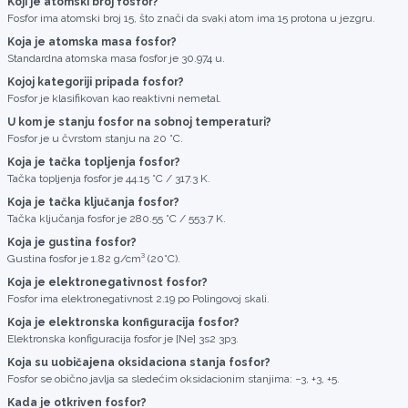
Koji je atomski broj fosfor?
Fosfor ima atomski broj 15, što znači da svaki atom ima 15 protona u jezgru.
Koja je atomska masa fosfor?
Standardna atomska masa fosfor je 30.974 u.
Kojoj kategoriji pripada fosfor?
Fosfor je klasifikovan kao reaktivni nemetal.
U kom je stanju fosfor na sobnoj temperaturi?
Fosfor je u čvrstom stanju na 20 °C.
Koja je tačka topljenja fosfor?
Tačka topljenja fosfor je 44.15 °C / 317.3 K.
Koja je tačka ključanja fosfor?
Tačka ključanja fosfor je 280.55 °C / 553.7 K.
Koja je gustina fosfor?
Gustina fosfor je 1.82 g/cm³ (20°C).
Koja je elektronegativnost fosfor?
Fosfor ima elektronegativnost 2.19 po Polingovoj skali.
Koja je elektronska konfiguracija fosfor?
Elektronska konfiguracija fosfor je [Ne] 3s2 3p3.
Koja su uobičajena oksidaciona stanja fosfor?
Fosfor se obično javlja sa sledećim oksidacionim stanjima: −3, +3, +5.
Kada je otkriven fosfor?