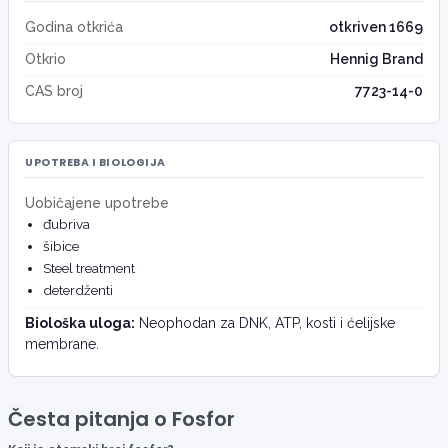
Godina otkrića
otkriven 1669
Otkrio
Hennig Brand
CAS broj
7723-14-0
UPOTREBA I BIOLOGIJA
Uobičajene upotrebe
đubriva
šibice
Steel treatment
deterdženti
Biološka uloga:
Neophodan za DNK, ATP, kosti i ćelijske
membrane.
Česta pitanja o Fosfor