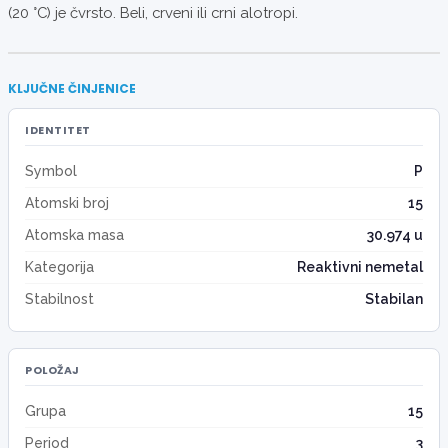
(20 °C) je čvrsto. Beli, crveni ili crni alotropi.
KLJUČNE ČINJENICE
IDENTITET
Symbol
P
Atomski broj
15
Atomska masa
30.974 u
Kategorija
Reaktivni nemetal
Stabilnost
Stabilan
POLOŽAJ
Grupa
15
Period
3