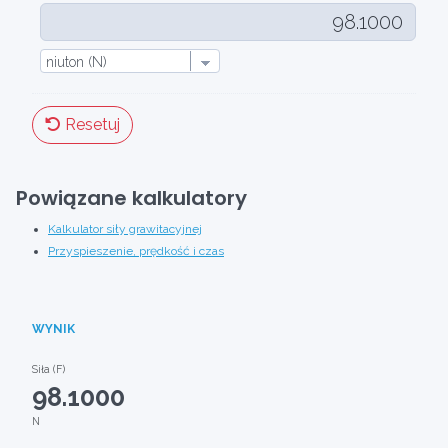
Resetuj
Powiązane kalkulatory
Kalkulator siły grawitacyjnej
Przyspieszenie, prędkość i czas
WYNIK
Siła (F)
98.1000
N