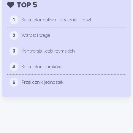
TOP 5
1
Kalkulator paliwa - spalanie i koszt
2
Wzrost i waga
3
Konwersja liczb rzymskich
4
Kalkulator ułamków
5
Przelicznik jednostek