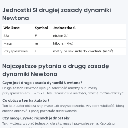
Jednostki SI drugiej zasady dynamiki
Newtona
Wielkość
Symbol
Jednostka SI
Siła
F
niuton (N)
Masa
m
kilogram (kg)
Przyspieszenie
a
metry na sekundę do kwadratu (m/s²)
Najczęstsze pytania o drugą zasadę
dynamiki Newtona
Czym jest druga zasada dynamiki Newtona?
Druga zasada Newtona opisuje zależność między siłą, masą i
przyspieszeniem: F = m × a. Jeśli znasz dwie wartości, trzecią można obliczyć.
Co oblicza ten kalkulator?
Ten kalkulator oblicza siłę, masę lub przyspieszenie. Wybierz wielkość, którą
chcesz obliczyć, i podaj pozostałe dwie wartości.
Czy mogę używać różnych jednostek?
Tak. Możesz wybrać jednostki dla siły, masy i przyspieszenia. Kalkulator