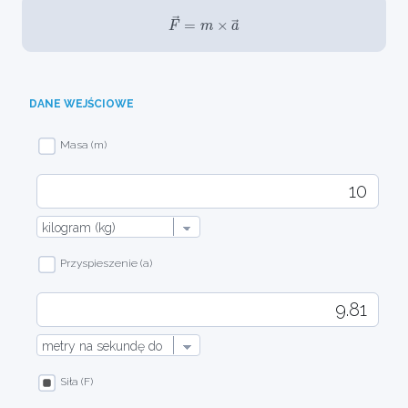
F
→
=
m
×
a
→
DANE WEJŚCIOWE
Masa (m)
Przyspieszenie (a)
Siła (F)