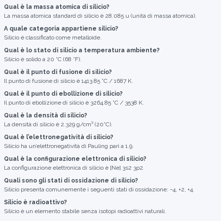
Qual è la massa atomica di silicio?
La massa atomica standard di silicio è 28.085 u (unità di massa atomica).
A quale categoria appartiene silicio?
Silicio è classificato come metalloide.
Qual è lo stato di silicio a temperatura ambiente?
Silicio è solido a 20 °C (68 °F).
Qual è il punto di fusione di silicio?
Il punto di fusione di silicio è 1413.85 °C / 1687 K.
Qual è il punto di ebollizione di silicio?
Il punto di ebollizione di silicio è 3264.85 °C / 3538 K.
Qual è la densità di silicio?
La densità di silicio è 2.329 g/cm³ (20°C).
Qual è l’elettronegatività di silicio?
Silicio ha un’elettronegatività di Pauling pari a 1.9.
Qual è la configurazione elettronica di silicio?
La configurazione elettronica di silicio è [Ne] 3s2 3p2.
Quali sono gli stati di ossidazione di silicio?
Silicio presenta comunemente i seguenti stati di ossidazione: −4, +2, +4.
Silicio è radioattivo?
Silicio è un elemento stabile senza isotopi radioattivi naturali.