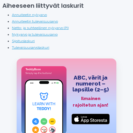
Aiheeseen liittyvät laskurit
Annuiteetin nykyarvo
Annuiteetin tulevaisuusarvo
Netto- ja suhteellinen nykyarvo (PI)
Nykyarvo ja tulevaisuusarvo
Sijoituslaskuri
Tulevaisuusarvolaskuri
ABC, värit ja
numerot –
lapsille (2–5)
Ilmainen
rajoitetun ajan!