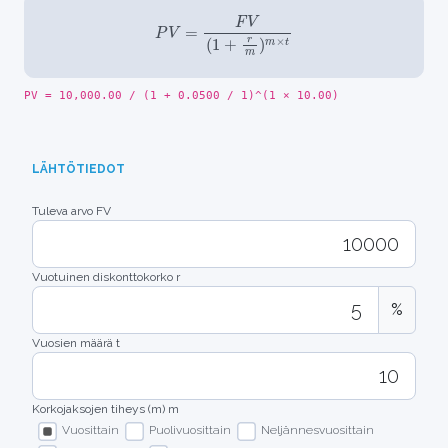
P
V
=
F
V
(
1
+
r
m
)
m
×
t
PV = 10,000.00 / (1 + 0.0500 / 1)^(1 × 10.00)
LÄHTÖTIEDOT
Tuleva arvo
FV
Vuotuinen diskonttokorko
r
%
Vuosien määrä
t
Korkojaksojen tiheys
(m)
m
Vuosittain
Puolivuosittain
Neljännesvuosittain