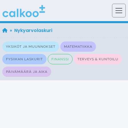
» Nykyarvolaskuri
YKSIKÖT JA MUUNNOKSET
MATEMATIIKKA
FYSIIKAN LASKURIT
FINANSSI
TERVEYS & KUNTOILU
PÄIVÄMÄÄRÄ JA AIKA