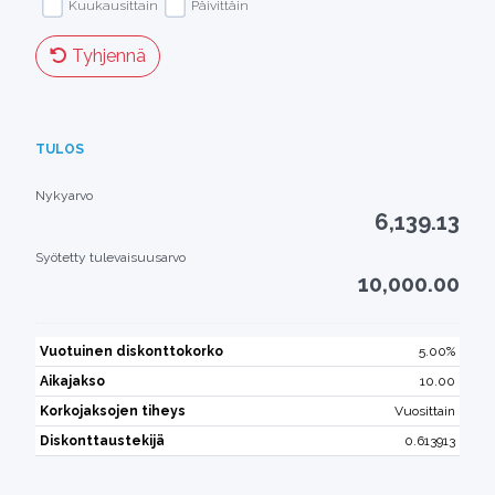
Kuukausittain
Päivittäin
Tyhjennä
TULOS
Nykyarvo
6,139.13
Syötetty tulevaisuusarvo
10,000.00
Vuotuinen diskonttokorko
5.00%
Aikajakso
10.00
Korkojaksojen tiheys
Vuosittain
Diskonttaustekijä
0.613913