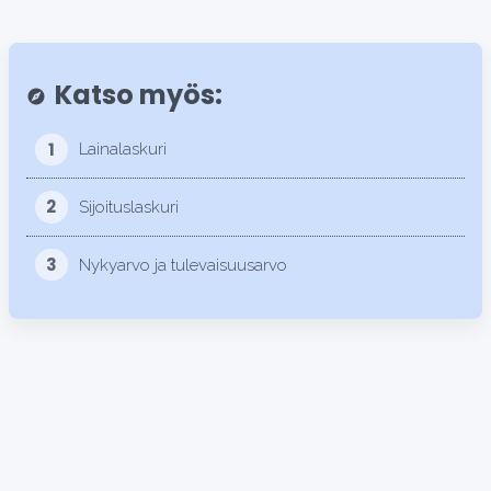
Katso myös:
explore
1
Lainalaskuri
2
Sijoituslaskuri
3
Nykyarvo ja tulevaisuusarvo