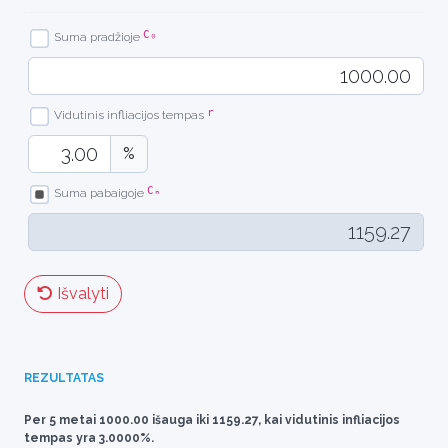
C₀
Suma pradžioje
r
Vidutinis infliacijos tempas
%
Cₙ
Suma pabaigoje
Išvalyti
REZULTATAS
Per 5 metai 1000.00 išauga iki 1159.27, kai vidutinis infliacijos
tempas yra 3.0000%.