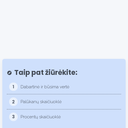
86.3%
Taip pat žiūrėkite:
explore
1
Dabartinė ir būsima vertė
2
Palūkanų skaičiuoklė
3
Procentų skaičiuoklė