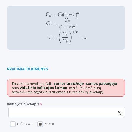
C
n
=
C
0
(
1
+
r
)
n
C
0
=
C
n
(
1
+
r
)
n
r
=
(
C
n
C
0
)
1
/
n
−
1
PRADINIAI DUOMENYS
Pasirinkite mygtuką šalia
sumos pradžioje
,
sumos pabaigoje
arba
vidutinio infliacijos tempo
, kad ši reikšmė būtų
apskaičiuota pagal kitus duomenis ir pasirinktą laikotarpį.
Infliacijos laikotarpis
n
Mėnesiai
Metai