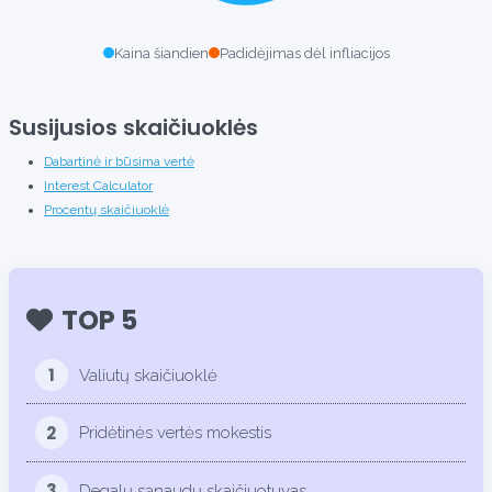
Kaina šiandien
Padidėjimas dėl infliacijos
Susijusios skaičiuoklės
Dabartinė ir būsima vertė
Interest Calculator
Procentų skaičiuoklė
TOP 5
1
Valiutų skaičiuoklė
2
Pridėtinės vertės mokestis
3
Degalų sąnaudų skaičiuotuvas