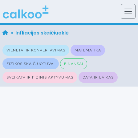
» Infliacijos skaičiuoklė
VIENETAI IR KONVERTAVIMAS
MATEMATIKA
FIZIKOS SKAIČIUOTUVAI
FINANSAI
SVEIKATA IR FIZINIS AKTYVUMAS
DATA IR LAIKAS