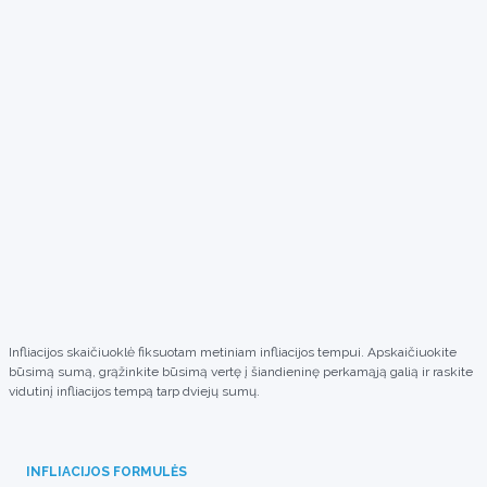
Infliacijos skaičiuoklė fiksuotam metiniam infliacijos tempui. Apskaičiuokite
būsimą sumą, grąžinkite būsimą vertę į šiandieninę perkamąją galią ir raskite
vidutinį infliacijos tempą tarp dviejų sumų.
INFLIACIJOS FORMULĖS