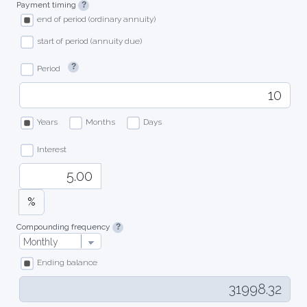
Payment timing
end of period (ordinary annuity)
start of period (annuity due)
Period
Years
Months
Days
Interest
%
Compounding frequency
Ending balance