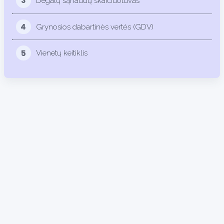
3
Degalų sąnaudų skaičiuotuvas
4
Grynosios dabartinės vertės (GDV)
5
Vienetų keitiklis
31.2%
31.3%