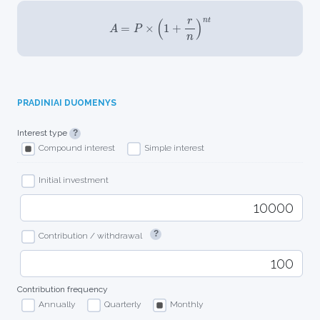
A
=
P
×
(
1
+
r
n
)
n
t
PRADINIAI DUOMENYS
Interest type
Compound interest
Simple interest
Initial investment
Contribution / withdrawal
Contribution frequency
Annually
Quarterly
Monthly