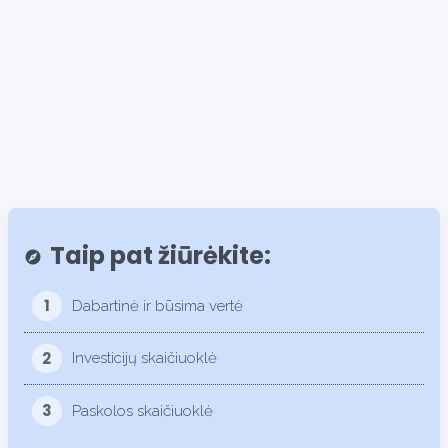
37.5%
Taip pat žiūrėkite:
explore
1
Dabartinė ir būsima vertė
2
Investicijų skaičiuoklė
3
Paskolos skaičiuoklė