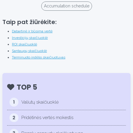
Taip pat žiūrėkite:
Dabartinė ir būsima vertė
Investicijų skaičiuoklė
ROI skaičiuoklė
Santaupų skaičiuoklė
Terminuoto indėlio skaičiuotuvas
TOP 5
1
Valiutų skaičiuoklė
2
Pridėtinės vertės mokestis