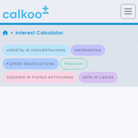
» Interest Calculator
VIENETAI IR KONVERTAVIMAS
MATEMATIKA
FIZIKOS SKAIČIUOTUVAI
FINANSAI
SVEIKATA IR FIZINIS AKTYVUMAS
DATA IR LAIKAS