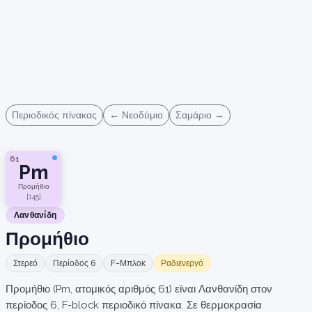
Περιοδικός πίνακας
← Νεοδύμιο
Σαμάριο →
61
Pm
Προμήθιο
[145]
Λανθανίδη
Προμήθιο
Στερεό
Περίοδος 6
F-Μπλοκ
Ραδιενεργό
Προμήθιο (Pm, ατομικός αριθμός 61) είναι Λανθανίδη στον
περίοδος 6, F-block περιοδικό πίνακα. Σε θερμοκρασία