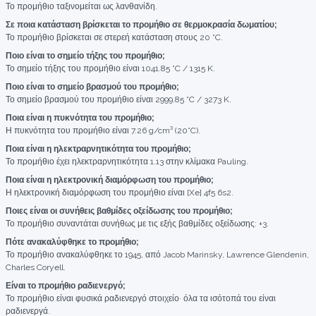
Το προμήθιο ταξινομείται ως λανθανίδη.
Σε ποια κατάσταση βρίσκεται το προμήθιο σε θερμοκρασία δωματίου;
Το προμήθιο βρίσκεται σε στερεή κατάσταση στους 20 °C.
Ποιο είναι το σημείο τήξης του προμήθιο;
Το σημείο τήξης του προμήθιο είναι 1041.85 °C / 1315 K.
Ποιο είναι το σημείο βρασμού του προμήθιο;
Το σημείο βρασμού του προμήθιο είναι 2999.85 °C / 3273 K.
Ποια είναι η πυκνότητα του προμήθιο;
Η πυκνότητα του προμήθιο είναι 7.26 g/cm³ (20°C).
Ποια είναι η ηλεκτραρνητικότητα του προμήθιο;
Το προμήθιο έχει ηλεκτραρνητικότητα 1.13 στην κλίμακα Pauling.
Ποια είναι η ηλεκτρονική διαμόρφωση του προμήθιο;
Η ηλεκτρονική διαμόρφωση του προμήθιο είναι [Xe] 4f5 6s2.
Ποιες είναι οι συνήθεις βαθμίδες οξείδωσης του προμήθιο;
Το προμήθιο συναντάται συνήθως με τις εξής βαθμίδες οξείδωσης: +3.
Πότε ανακαλύφθηκε το προμήθιο;
Το προμήθιο ανακαλύφθηκε το 1945, από Jacob Marinsky, Lawrence Glendenin,
Charles Coryell.
Είναι το προμήθιο ραδιενεργό;
Το προμήθιο είναι φυσικά ραδιενεργό στοιχείο· όλα τα ισότοπά του είναι
ραδιενεργά.