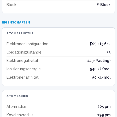
Block
F-Block
EIGENSCHAFTEN
ATOMSTRUKTUR
Elektronenkonfiguration
[Xe] 4f5 6s2
Oxidationszustände
+3
Elektronegativität
1.13 (Pauling)
Ionisierungsenergie
540 kJ/mol
Elektronenaffinität
50 kJ/mol
ATOMRADIEN
Atomradius
205 pm
Kovalenzradius
199 pm