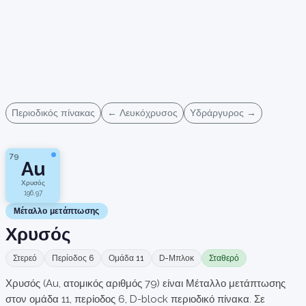
Περιοδικός πίνακας
← Λευκόχρυσος
Υδράργυρος →
79
Au
Χρυσός
196.97
Μέταλλο μετάπτωσης
Χρυσός
Στερεό
Περίοδος 6
Ομάδα 11
D-Μπλοκ
Σταθερό
Χρυσός (Au, ατομικός αριθμός 79) είναι Μέταλλο μετάπτωσης
στον ομάδα 11, περίοδος 6, D-block περιοδικό πίνακα. Σε