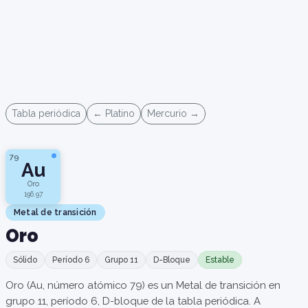
Tabla periódica
← Platino
Mercurio →
79
Au
Oro
196.97
Metal de transición
Oro
Sólido
Período 6
Grupo 11
D-Bloque
Estable
Oro (Au, número atómico 79) es un Metal de transición en
grupo 11, período 6, D-bloque de la tabla periódica. A