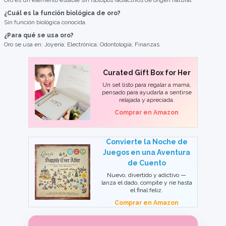
Oro es un elemento estable sin isótopos radiactivos de origen natural.
¿Cuál es la función biológica de oro?
Sin función biológica conocida.
¿Para qué se usa oro?
Oro se usa en: Joyería; Electrónica; Odontología; Finanzas.
Curated Gift Box for Her
Un set listo para regalar a mamá,
pensado para ayudarla a sentirse
relajada y apreciada.
Comprar en Amazon
Convierte la Noche de
Juegos en una Aventura
de Cuento
Nuevo, divertido y adictivo —
lanza el dado, compite y ríe hasta
el final feliz.
Comprar en Amazon