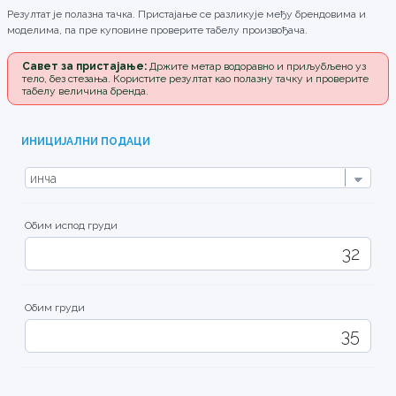
Резултат је полазна тачка. Пристајање се разликује међу брендовима и
моделима, па пре куповине проверите табелу произвођача.
Савет за пристајање:
Држите метар водоравно и приљубљено уз
тело, без стезања. Користите резултат као полазну тачку и проверите
табелу величина бренда.
ИНИЦИЈАЛНИ ПОДАЦИ
Обим испод груди
Обим груди