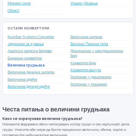
Момент силе
Угаоно убрзање
Област
ОСТАЛИ КОНВЕРТОРИ
Number Systems Converter
Величине ципела
Јединице за кување
Висина/Тежина тела
Арапски-римски бројеви
Децимални у хексдецимални
број
Бинарни конвертор
Конвертор боја
Величина грудњака
Конвертор валута
Величина дечијих ципела
Разломак у децимални
Величина одеће
Разломак у проценат
Величине дечије одеће
Честа питања о величини грудњака
Како се израчунава величина грудњака?
Измерите водоравно обим непосредно испод груди и око најпунијег дела
груди. Унесите обе мере да бисте проценили величину обима, корпе и
одговарајуће међународне величине.