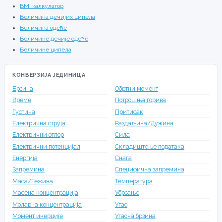
BMI калкулатор
Величина дечијих ципела
Величина одеће
Величине дечије одеће
Величине ципела
КОНВЕРЗИЈА ЈЕДИНИЦА
Брзина
Обртни момент
Време
Потрошња горива
Густина
Притисак
Електрична струја
Раздаљина/Дужина
Електрични отпор
Сила
Електрични потенцијал
Складиштење података
Енергија
Снага
Запремина
Специфична запремина
Маса/Тежина
Температура
Масена концентрација
Убрзање
Моларна концентрација
Угао
Момент инерције
Угаона брзина