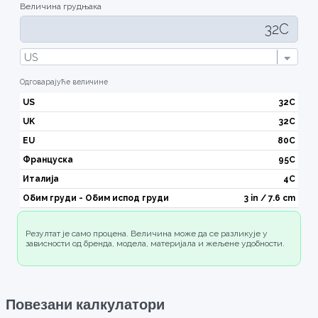
Величина грудњака
Одговарајуће величине
US
32C
UK
32C
EU
80C
Француска
95C
Италија
4C
Обим груди - Обим испод груди
3 in / 7.6 cm
Резултат је само процена. Величина може да се разликује у
зависности од бренда, модела, материјала и жељене удобности.
Повезани калкулатори