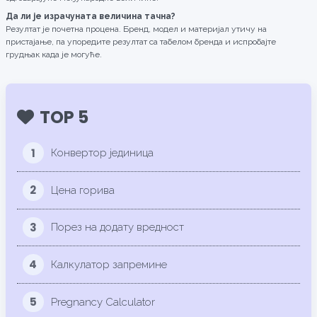
Да ли је израчуната величина тачна?
Резултат је почетна процена. Бренд, модел и материјал утичу на
пристајање, па упоредите резултат са табелом бренда и испробајте
грудњак када је могуће.
TOP 5
1
Конвертор јединица
2
Цена горива
3
Порез на додату вредност
4
Калкулатор запремине
5
Pregnancy Calculator