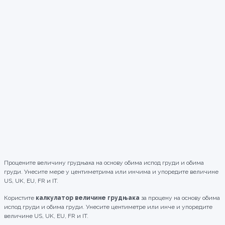
Процените величину грудњака на основу обима испод груди и обима
груди. Унесите мере у центиметрима или инчима и упоредите величине
US, UK, EU, FR и IT.
Користите
калкулатор величине грудњака
за процену на основу обима
испод груди и обима груди. Унесите центиметре или инче и упоредите
величине US, UK, EU, FR и IT.