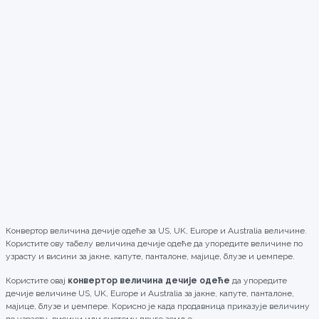
Конвертор величина дечије одеће за US, UK, Europe и Australia величине.
Користите ову табелу величина дечије одеће да упоредите величине по
узрасту и висини за јакне, капуте, панталоне, мајице, блузе и џемпере.
Користите овај
конвертор величина дечије одеће
да упоредите
дечије величине US, UK, Europe и Australia за јакне, капуте, панталоне,
мајице, блузе и џемпере. Корисно је када продавница приказује величину