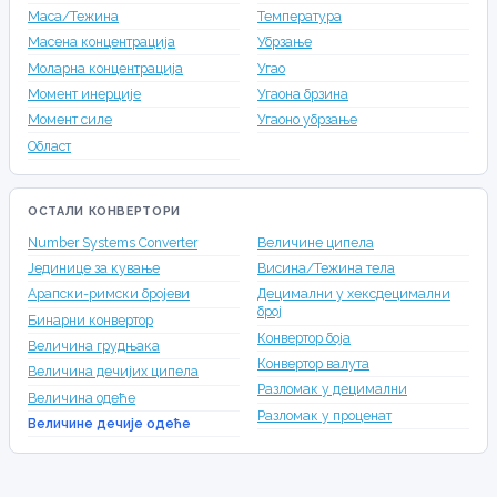
Маса/Тежина
Температура
Масена концентрација
Убрзање
Моларна концентрација
Угао
Момент инерције
Угаона брзина
Момент силе
Угаоно убрзање
Област
ОСТАЛИ КОНВЕРТОРИ
Number Systems Converter
Величине ципела
Јединице за кување
Висина/Тежина тела
Арапски-римски бројеви
Децимални у хексдецимални
број
Бинарни конвертор
Конвертор боја
Величина грудњака
Конвертор валута
Величина дечијих ципела
Разломак у децимални
Величина одеће
Разломак у проценат
Величине дечије одеће