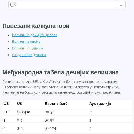
Повезани калкулатори
Величина дечијих ципела
Величина одеће
Величине ципела
Раздаљина/Дужина
Међународна табела дечијих величина
Дечије величине US, UK и Australia обично су засноване на узрасту.
Европске величине су засноване на висини детета у центиметрима.
Кликните на било који ред да истакнете одговарајући скуп величина.
US
UK
Европа (cm)
Аустралија
2T
18-24 m
86-92
2
3T
2-3
92-98
3
4T
3-4
98-104
4