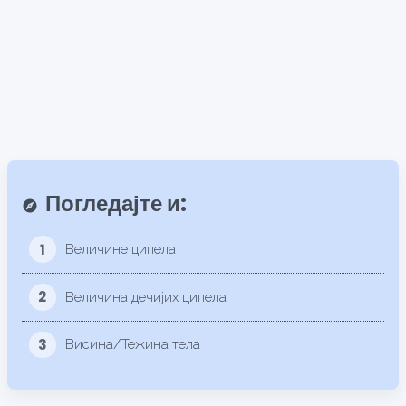
Погледајте и:
explore
1
Величине ципела
2
Величина дечијих ципела
3
Висина/Тежина тела