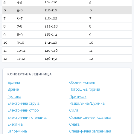
5
4-5
104-110
5
6
5-6
110-116
6
7
6-7
116-122
7
8
7-8
122-128
8
9
8-9
128-134
9
10
9-10
134-140
10
11
10-11
140-146
11
12
11-12
146-152
12
КОНВЕРЗИЈА ЈЕДИНИЦА
Брзина
Обртни момент
Време
Потрошња горива
Густина
Притисак
Електрична струја
Раздаљина/Дужина
Електрични отпор
Сила
Електрични потенцијал
Складиштење података
Енергија
Снага
Запремина
Специфична запремина