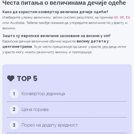
Честа питања о величинама дечије одеће
Како да користим конвертор величина дечије одеће?
Изаберите улазну величину, затим систем резултата, на пример
,
,
US
UK
EU
или Australia. Табела такође помаже да упоредите величине по узрасту и
висини.
Зашто су европске величине засноване на висини у cm?
Европске дечије величине обично користе
висину детета у
центиметрима
. То је често прецизније од самог узраста, јер деца истог
узраста могу имати различиту висину и пропорције.
TOP 5
1
Конвертор јединица
2
Цена горива
3
Порез на додату вредност