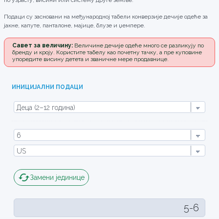
по узрасту, висини или систему друге земље.
Подаци су засновани на међународној табели конверзије дечије одеће за
јакне, капуте, панталоне, мајице, блузе и џемпере.
Савет за величину:
Величине дечије одеће много се разликују по
бренду и кроју. Користите табелу као почетну тачку, а пре куповине
упоредите висину детета и званичне мере продавнице.
ИНИЦИЈАЛНИ ПОДАЦИ
cached
Замени јединице