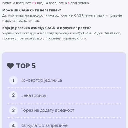
почетна вредност,
крајња вредност, а
број година.
EV
n
Може ли CAGR бити негативан?
Да. Ако је крајња вредност нижа од почетне, CAGR је негативан и показује
изравнат годишњи пад.
Која је разлика између CAGR-а и укупног раста?
Укупан раст показује комплетну промену између BV и EV, док CAGR исту
промену претвара у једну просечну годишњу стопу.
TOP 5
1
Конвертор јединица
2
Цена горива
3
Порез на додату вредност
4
Калкулатор запремине