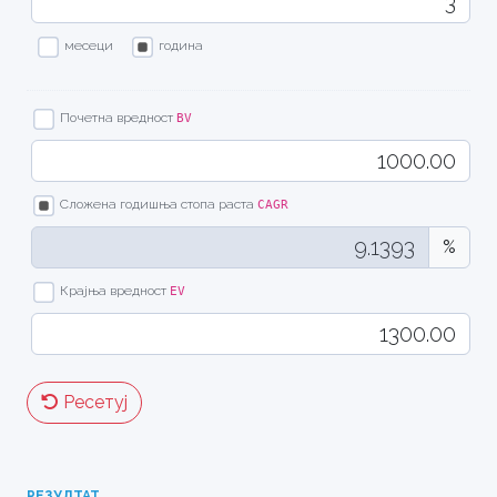
месеци
година
Почетна вредност
BV
Сложена годишња стопа раста
CAGR
%
Крајња вредност
EV
Ресетуј
РЕЗУЛТАТ