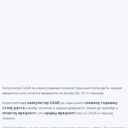
Калкулатор CAGR за израчунавање сложене годишње стопе раста, крајње
вредности или почетне вредности на основу BV, EV и периода.
Користите овај
калкулатор CAGR
да израчунате
сложену годишњу
стопу раста
између почетне и крајње вредности. Може да пронађе и
почетну вредност
или
крајњу вредност
ако су CAGR и период
познати.