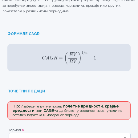
CAGR претвара укупан раст у једну изравнату годишњу стопу. То је корисно
за поређење инвестиција, прихода, корисника, продаје или других
показатеља у различитим периодима.
ФОРМУЛЕ CAGR
C
A
G
R
=
(
E
V
B
V
)
1
/
n
−
1
ПОЧЕТНИ ПОДАЦИ
Tip:
Изаберите дугме поред
почетне вредности
,
крајње
вредности
или
CAGR-а
да бисте ту вредност израчунали из
осталих података и изабраног периода.
Период
n