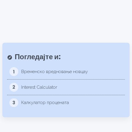
Погледајте и:
explore
1
Временско вредновање новцау
2
Interest Calculator
3
Калкулатор процената