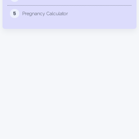
23.1%
5
Pregnancy Calculator
76.9%