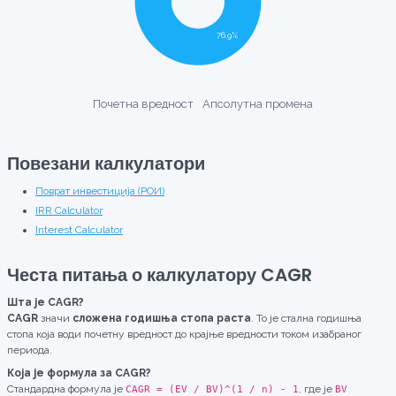
Почетна вредност
Апсолутна промена
Повезани калкулатори
Поврат инвестиција (РОИ)
IRR Calculator
Interest Calculator
Честа питања о калкулатору CAGR
Шта је CAGR?
CAGR
значи
сложена годишња стопа раста
. То је стална годишња
стопа која води почетну вредност до крајње вредности током изабраног
периода.
Која је формула за CAGR?
Стандардна формула је
, где је
CAGR = (EV / BV)^(1 / n) - 1
BV