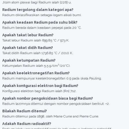
Jisim atom piawai bagi Radium ialah [226] u.
Radium tergolong dalam kategori apa?
Radium diklasifikasikan sebagai logam alkali bumi.
Apakah keadaan Radium pada suhu bilik?
Radium berada dalam keadaan pepejal pada 20 °C.
Apakah takat lebur Radium?
Takat lebur Radium ialah 699.85 °C / 973 K.
Apakah takat didih Radium?
Takat didih Radium ialah 1736.85 °C / 2010 K.
Apakah ketumpatan Radium?
Ketumpatan Radium ialah 5.5 g/cm³ (20°C).
Apakah keelektronegatifan Radium?
Radium mempunyai keelektronegatifan 0.9 pada skala Pauling.
Apakah konfigurasi elektron bagi Radium?
Konfigurasi elektron bagi Radium ialah [Rn] 7s2.
Apakah nombor pengoksidaan biasa bagi Radium?
Radium lazimnya ditemui dengan nombor pengoksidaan berikut: +2.
Bilakah Radium ditemui?
Radium ditemui pada 1898, oleh Marie Curie and Pierre Curie.
Adakah Radium radioaktif?