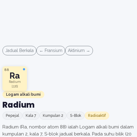
Jadual Berkala
← Fransium
Aktinium →
88
Ra
Radium
[226]
Logam alkali bumi
Radium
Pepejal
Kala 7
Kumpulan 2
S-Blok
Radioaktif
Radium (Ra, nombor atom 88) ialah Logam alkali bumi dalam
kumpulan 2, kala 7, S-blok jadual berkala. Pada suhu bilik (20