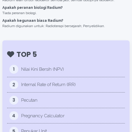
Radium ialah unsur radioaktif semula jadi; semua isotopnya radioaktif.
Apakah peranan biologi Radium?
Tiada peranan biologi.
Apakah kegunaan biasa Radium?
Radium digunakan untuk: Radioterapi bersejarah; Penyelidikan.
TOP 5
1
Nilai Kini Bersih (NPV)
2
Internal Rate of Return (IRR)
3
Pecutan
4
Pregnancy Calculator
5
Penukar Unit