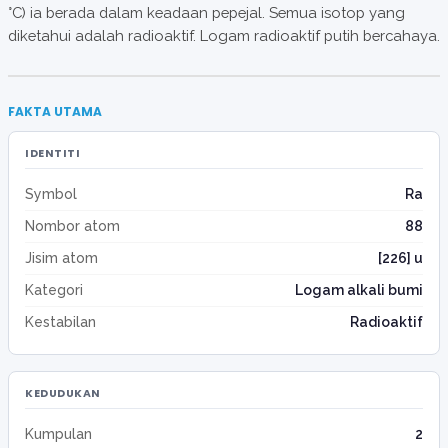
°C) ia berada dalam keadaan pepejal. Semua isotop yang
diketahui adalah radioaktif. Logam radioaktif putih bercahaya.
FAKTA UTAMA
IDENTITI
Symbol
Ra
Nombor atom
88
Jisim atom
[226] u
Kategori
Logam alkali bumi
Kestabilan
Radioaktif
KEDUDUKAN
Kumpulan
2