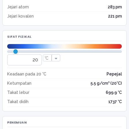
Jejari atom
283 pm
Jejari kovalen
221 pm
SIFAT FIZIKAL
Keadaan pada 20 °C
Pepejal
Ketumpatan
5.5 g/cm³ (20°C)
Takat lebur
699.9 °C
Takat didih
1737 °C
PENEMUAN