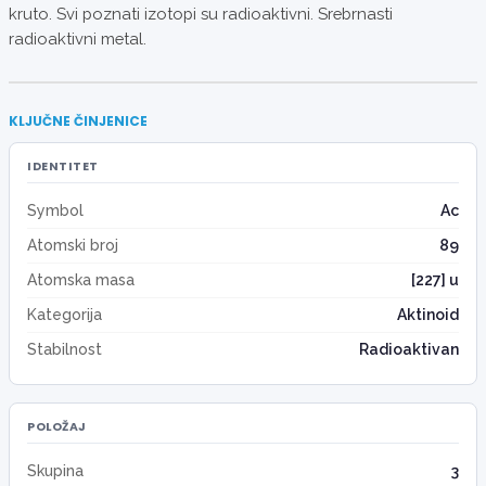
kruto. Svi poznati izotopi su radioaktivni. Srebrnasti
radioaktivni metal.
KLJUČNE ČINJENICE
IDENTITET
Symbol
Ac
Atomski broj
89
Atomska masa
[227] u
Kategorija
Aktinoid
Stabilnost
Radioaktivan
POLOŽAJ
Skupina
3