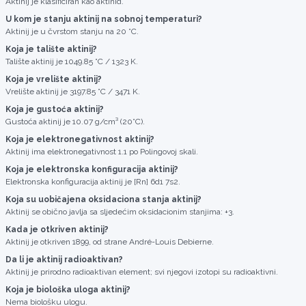
Aktinij je klasificiran kao aktinid.
U kom je stanju aktinij na sobnoj temperaturi?
Aktinij je u čvrstom stanju na 20 °C.
Koja je talište aktinij?
Talište aktinij je 1049.85 °C / 1323 K.
Koja je vrelište aktinij?
Vrelište aktinij je 3197.85 °C / 3471 K.
Koja je gustoća aktinij?
Gustoća aktinij je 10.07 g/cm³ (20°C).
Koja je elektronegativnost aktinij?
Aktinij ima elektronegativnost 1.1 po Polingovoj skali.
Koja je elektronska konfiguracija aktinij?
Elektronska konfiguracija aktinij je [Rn] 6d1 7s2.
Koja su uobičajena oksidaciona stanja aktinij?
Aktinij se obično javlja sa sljedećim oksidacionim stanjima: +3.
Kada je otkriven aktinij?
Aktinij je otkriven 1899, od strane André-Louis Debierne.
Da li je aktinij radioaktivan?
Aktinij je prirodno radioaktivan element; svi njegovi izotopi su radioaktivni.
Koja je biološka uloga aktinij?
Nema biološku ulogu.