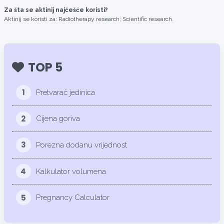
Za šta se aktinij najčešće koristi?
Aktinij se koristi za: Radiotherapy research; Scientific research.
TOP 5
1
Pretvarač jedinica
2
Cijena goriva
3
Porezna dodanu vrijednost
4
Kalkulator volumena
5
Pregnancy Calculator