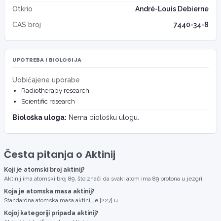
Otkrio
André-Louis Debierne
CAS broj
7440-34-8
UPOTREBA I BIOLOGIJA
Uobičajene uporabe
Radiotherapy research
Scientific research
Biološka uloga:
Nema biološku ulogu.
Česta pitanja o Aktinij
Koji je atomski broj aktinij?
Aktinij ima atomski broj 89, što znači da svaki atom ima 89 protona u jezgri.
Koja je atomska masa aktinij?
Standardna atomska masa aktinij je [227] u.
Kojoj kategoriji pripada aktinij?