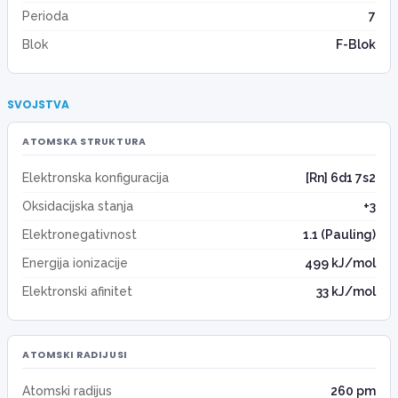
Perioda
7
Blok
F-Blok
SVOJSTVA
ATOMSKA STRUKTURA
Elektronska konfiguracija
[Rn] 6d1 7s2
Oksidacijska stanja
+3
Elektronegativnost
1.1 (Pauling)
Energija ionizacije
499 kJ/mol
Elektronski afinitet
33 kJ/mol
ATOMSKI RADIJUSI
Atomski radijus
260 pm