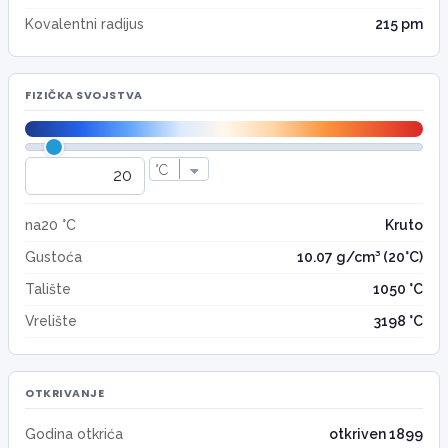
Kovalentni radijus
215 pm
FIZIČKA SVOJSTVA
na20 °C
Kruto
Gustoća
10.07 g/cm³ (20°C)
Talište
1050 °C
Vrelište
3198 °C
OTKRIVANJE
Godina otkrića
otkriven 1899