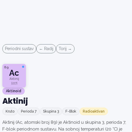
Periodni sustav
← Radij
Torij →
89
Ac
Aktinij
[227]
Aktinoid
Aktinij
Kruto
Perioda 7
Skupina 3
F-Blok
Radioaktivan
Aktinij (Ac, atomski broj 89) je Aktinoid u skupina 3, perioda 7,
F-blok periodnom sustavu. Na sobnoj temperaturi (20 °C) je