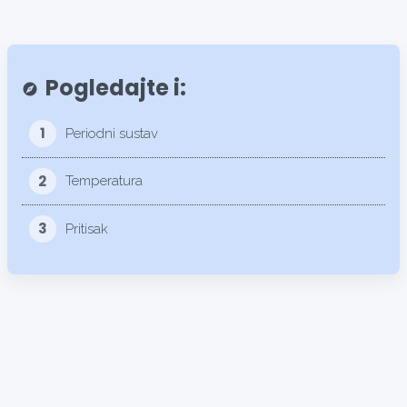
Pogledajte i:
explore
1
Periodni sustav
2
Temperatura
3
Pritisak