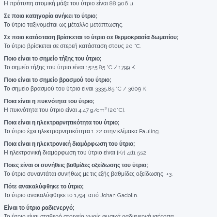
Η πρότυπη ατομική μάζα του ύτριο είναι 88.906 u.
Σε ποια κατηγορία ανήκει το ύτριο;
Το ύτριο ταξινομείται ως μέταλλο μετάπτωσης.
Σε ποια κατάσταση βρίσκεται το ύτριο σε θερμοκρασία δωματίου;
Το ύτριο βρίσκεται σε στερεή κατάσταση στους 20 °C.
Ποιο είναι το σημείο τήξης του ύτριο;
Το σημείο τήξης του ύτριο είναι 1525.85 °C / 1799 K.
Ποιο είναι το σημείο βρασμού του ύτριο;
Το σημείο βρασμού του ύτριο είναι 3335.85 °C / 3609 K.
Ποια είναι η πυκνότητα του ύτριο;
Η πυκνότητα του ύτριο είναι 4.47 g/cm³ (20°C).
Ποια είναι η ηλεκτραρνητικότητα του ύτριο;
Το ύτριο έχει ηλεκτραρνητικότητα 1.22 στην κλίμακα Pauling.
Ποια είναι η ηλεκτρονική διαμόρφωση του ύτριο;
Η ηλεκτρονική διαμόρφωση του ύτριο είναι [Kr] 4d1 5s2.
Ποιες είναι οι συνήθεις βαθμίδες οξείδωσης του ύτριο;
Το ύτριο συναντάται συνήθως με τις εξής βαθμίδες οξείδωσης: +3.
Πότε ανακαλύφθηκε το ύτριο;
Το ύτριο ανακαλύφθηκε το 1794, από Johan Gadolin.
Είναι το ύτριο ραδιενεργό;
Το ύτριο είναι σταθερό στοιχείο χωρίς φυσικά ραδιενεργά ισότοπα.