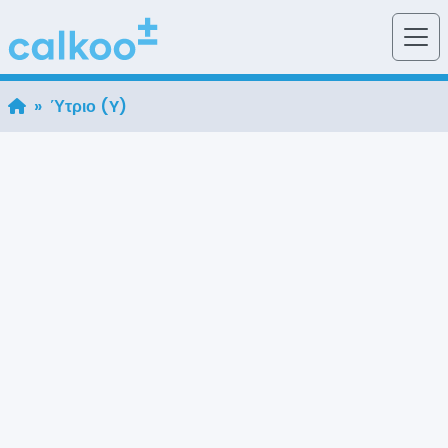
» Ύτριο (Y)