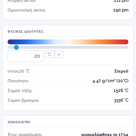
Ατομική ακτίνα
212 pm
Ομοιοπολική ακτίνα
190 pm
ΦΥΣΙΚΈΣ ΙΔΙΌΤΗΤΕΣ
στους20 °C
Στερεό
Πυκνότητα
4.47 g/cm³ (20°C)
Σημείο τήξης
1526 °C
Σημείο βρασμού
3336 °C
ΑΝΑΚΆΛΥΨΗ
Έτος ανακάλυψης
ανακαλύφθηκε το 1794