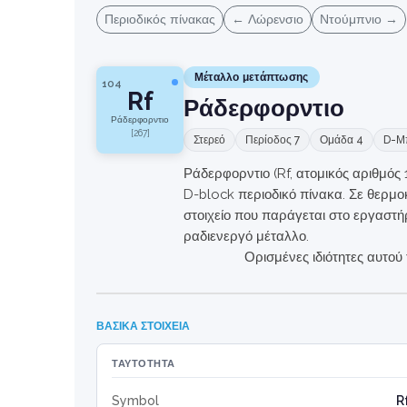
Περιοδικός πίνακας
← Λώρενσιο
Ντούμπνιο →
Μέταλλο μετάπτωσης
104
Rf
Ράδερφορντιο
Ράδερφορντιο
[267]
Στερεό
Περίοδος 7
Ομάδα 4
D-Μ
Ράδερφορντιο (Rf, ατομικός αριθμός 
D-block περιοδικό πίνακα. Σε θερμοκ
στοιχείο που παράγεται στο εργαστήρ
ραδιενεργό μέταλλο.
Ορισμένες ιδιότητες αυτού
ΒΑΣΙΚΆ ΣΤΟΙΧΕΊΑ
ΤΑΥΤΌΤΗΤΑ
Symbol
R