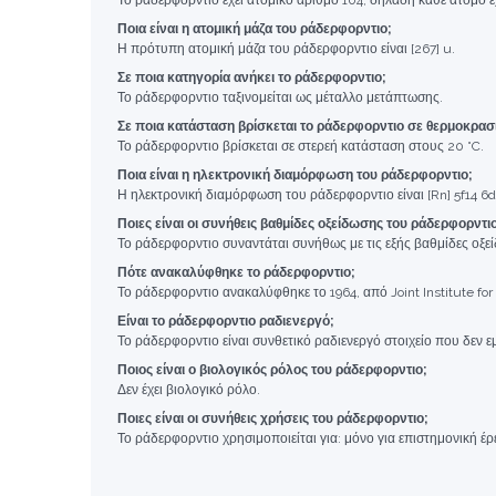
Το ράδερφορντιο έχει ατομικό αριθμό 104, δηλαδή κάθε άτομο έ
Ποια είναι η ατομική μάζα του ράδερφορντιο;
Η πρότυπη ατομική μάζα του ράδερφορντιο είναι [267] u.
Σε ποια κατηγορία ανήκει το ράδερφορντιο;
Το ράδερφορντιο ταξινομείται ως μέταλλο μετάπτωσης.
Σε ποια κατάσταση βρίσκεται το ράδερφορντιο σε θερμοκρασ
Το ράδερφορντιο βρίσκεται σε στερεή κατάσταση στους 20 °C.
Ποια είναι η ηλεκτρονική διαμόρφωση του ράδερφορντιο;
Η ηλεκτρονική διαμόρφωση του ράδερφορντιο είναι [Rn] 5f14 6d
Ποιες είναι οι συνήθεις βαθμίδες οξείδωσης του ράδερφορντι
Το ράδερφορντιο συναντάται συνήθως με τις εξής βαθμίδες οξεί
Πότε ανακαλύφθηκε το ράδερφορντιο;
Το ράδερφορντιο ανακαλύφθηκε το 1964, από Joint Institute for
Είναι το ράδερφορντιο ραδιενεργό;
Το ράδερφορντιο είναι συνθετικό ραδιενεργό στοιχείο που δεν ε
Ποιος είναι ο βιολογικός ρόλος του ράδερφορντιο;
Δεν έχει βιολογικό ρόλο.
Ποιες είναι οι συνήθεις χρήσεις του ράδερφορντιο;
Το ράδερφορντιο χρησιμοποιείται για: μόνο για επιστημονική έρ