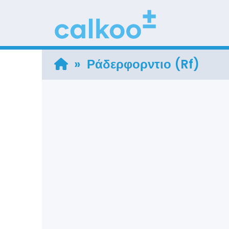
» Ράδερφορντιο (Rf)