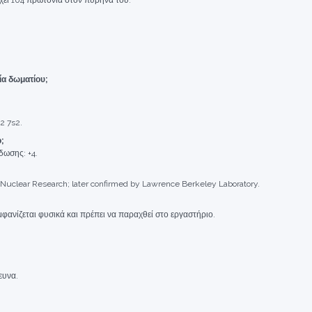
χει 104 πρωτόνια στον πυρήνα του.
ία δωματίου;
2 7s2.
ο;
δωσης: +4.
 Nuclear Research; later confirmed by Lawrence Berkeley Laboratory.
μφανίζεται φυσικά και πρέπει να παραχθεί στο εργαστήριο.
ευνα.