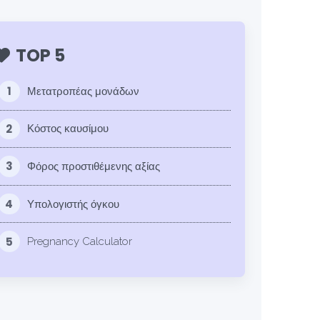
TOP 5
1
Μετατροπέας μονάδων
2
Κόστος καυσίμου
3
Φόρος προστιθέμενης αξίας
4
Υπολογιστής όγκου
5
Pregnancy Calculator