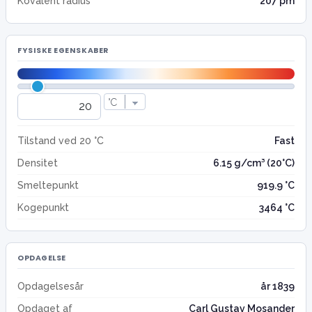
Kovalent radius
207 pm
FYSISKE EGENSKABER
Tilstand ved 20 °C
Fast
Densitet
6.15 g/cm³ (20°C)
Smeltepunkt
919.9 °C
Kogepunkt
3464 °C
OPDAGELSE
Opdagelsesår
år 1839
Opdaget af
Carl Gustav Mosander