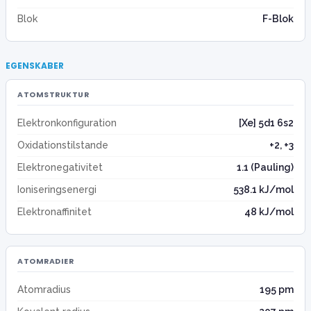
Blok
F-Blok
EGENSKABER
ATOMSTRUKTUR
Elektronkonfiguration
[Xe] 5d1 6s2
Oxidationstilstande
+2, +3
Elektronegativitet
1.1 (Pauling)
Ioniseringsenergi
538.1 kJ/mol
Elektronaffinitet
48 kJ/mol
ATOMRADIER
Atomradius
195 pm