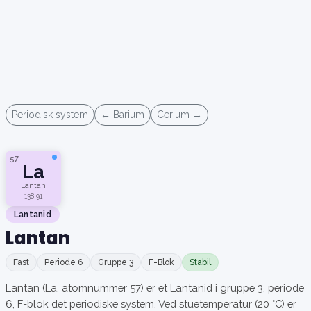
Periodisk system
← Barium
Cerium →
57
La
Lantan
138.91
Lantanid
Lantan
Fast
Periode 6
Gruppe 3
F-Blok
Stabil
Lantan (La, atomnummer 57) er et Lantanid i gruppe 3, periode
6, F-blok det periodiske system. Ved stuetemperatur (20 °C) er