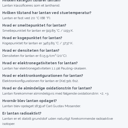
Hvilken kategori tilhører lantan?
Lantan klassificeres som et lanthanid.
Hvilken tilstand har lantan ved stuetemperatur?
Lantan er fast ved 20 °C (68 °F).
Hvad er smeltepunktet for lantan?
Smeltepunktet for lantan er 919.85 °C / 1193 K.
Hvad er kogepunktet for lantan?
Kogepunktet for lantan er 3463.85 °C / 3737 K.
Hvad er densiteten for lantan?
Densiteten for lantan er 6.15 g/cm³ (20°C).
Hvad er elektronegativiteten for lantan?
Lantan har elektronegativiteten 1.1 på Pauling-skalaen.
Hvad er elektronkonfigurationen for lantan?
Elektronkonfigurationen for lantan er [Xe] 5d1 6s2.
Hvad er de almindelige oxidationstrin for lantan?
Lantan forekommer almindeligvis med følgende oxidationstrin: +2, +3.
Hvornår blev lantan opdaget?
Lantan blev opdaget 1839 af Carl Gustav Mosander.
Er lantan radioaktivt?
Lantan er et stabilt grundstof uden naturligt forekommende radioaktive
isotoper.