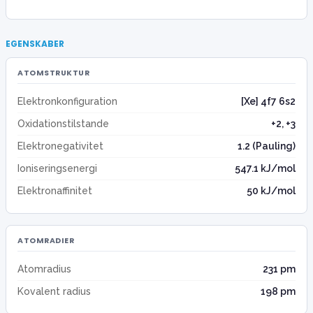
EGENSKABER
ATOMSTRUKTUR
Elektronkonfiguration
[Xe] 4f7 6s2
Oxidationstilstande
+2, +3
Elektronegativitet
1.2 (Pauling)
Ioniseringsenergi
547.1 kJ/mol
Elektronaffinitet
50 kJ/mol
ATOMRADIER
Atomradius
231 pm
Kovalent radius
198 pm