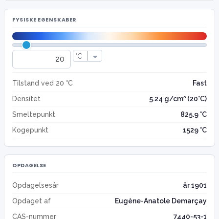
FYSISKE EGENSKABER
Tilstand ved 20 °C
Fast
Densitet
5.24 g/cm³ (20°C)
Smeltepunkt
825.9 °C
Kogepunkt
1529 °C
OPDAGELSE
Opdagelsesår
år 1901
Opdaget af
Eugène-Anatole Demarçay
CAS-nummer
7440-53-1