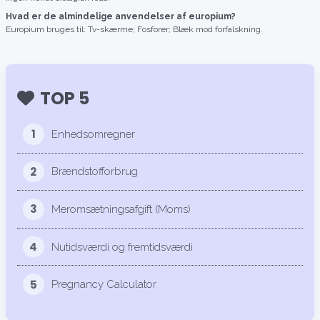
Hvad er de almindelige anvendelser af europium?
Europium bruges til: Tv-skærme; Fosforer; Blæk mod forfalskning.
TOP 5
1
Enhedsomregner
2
Brændstofforbrug
3
Meromsætningsafgift (Moms)
4
Nutidsværdi og fremtidsværdi
5
Pregnancy Calculator