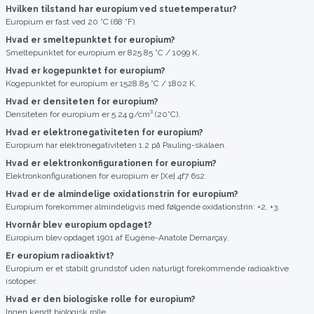
Hvilken tilstand har europium ved stuetemperatur?
Europium er fast ved 20 °C (68 °F).
Hvad er smeltepunktet for europium?
Smeltepunktet for europium er 825.85 °C / 1099 K.
Hvad er kogepunktet for europium?
Kogepunktet for europium er 1528.85 °C / 1802 K.
Hvad er densiteten for europium?
Densiteten for europium er 5.24 g/cm³ (20°C).
Hvad er elektronegativiteten for europium?
Europium har elektronegativiteten 1.2 på Pauling-skalaen.
Hvad er elektronkonfigurationen for europium?
Elektronkonfigurationen for europium er [Xe] 4f7 6s2.
Hvad er de almindelige oxidationstrin for europium?
Europium forekommer almindeligvis med følgende oxidationstrin: +2, +3.
Hvornår blev europium opdaget?
Europium blev opdaget 1901 af Eugène-Anatole Demarçay.
Er europium radioaktivt?
Europium er et stabilt grundstof uden naturligt forekommende radioaktive
isotoper.
Hvad er den biologiske rolle for europium?
Ingen kendt biologisk rolle.