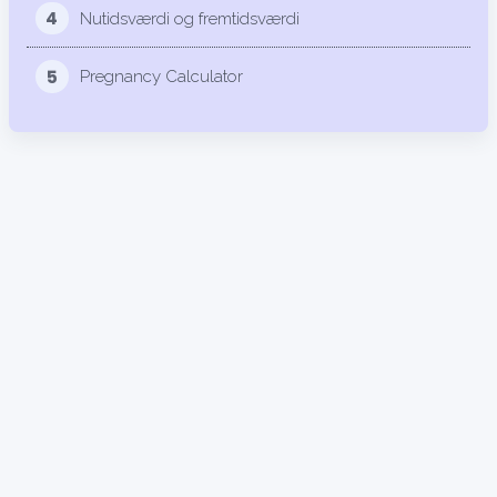
4
Nutidsværdi og fremtidsværdi
5
Pregnancy Calculator