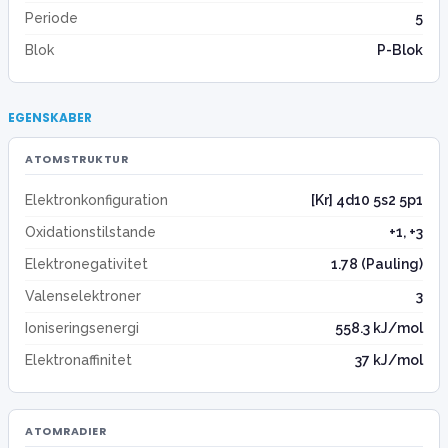
Periode
5
Blok
P-Blok
EGENSKABER
ATOMSTRUKTUR
Elektronkonfiguration
[Kr] 4d10 5s2 5p1
Oxidationstilstande
+1, +3
Elektronegativitet
1.78 (Pauling)
Valenselektroner
3
Ioniseringsenergi
558.3 kJ/mol
Elektronaffinitet
37 kJ/mol
ATOMRADIER