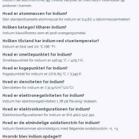
Indium har atomnummer 49, hvilket betyder, at hvert atom indeholder 49
protoner i kernen.
Hvad er atommassen for indium?
Den standardiserede atommasse for indium er 114.82 u (atommassenheder).
Hvilken kategori tilhører indium?
Indium klassificeres som et post-overgangsmetal.
Hvilken tilstand har indium ved stuetemperatur?
Indium er fast ved 20 °C (68 °F).
Hvad er smeltepunktet for indium?
Smeltepunktet for indium er 156.55 °C / 429.7 K.
Hvad er kogepunktet for indium?
Kogepunktet for indium er 2071.85 °C / 2345 K.
Hvad er densiteten for indium?
Densiteten for indium er 7.31 g/cm³ (20°C).
Hvad er elektronegativiteten for indium?
Indium har elektronegativiteten 1.78 på Pauling-skalaen.
Hvad er elektronkonfigurationen for indium?
Elektronkonfigurationen for indium er [Kr] 4d10 5s2 5p1.
Hvad er de almindelige oxidationstrin for indium?
Indium forekommer almindeligvis med følgende oxidationstrin: +1, +3.
Hvornår blev indium opdaget?