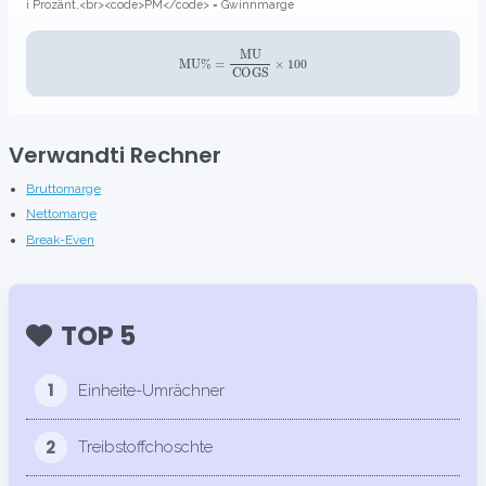
i Prozänt,<br><code>PM</code> = Gwinnmarge
MU
%
=
MU
COGS
×
100
Verwandti Rechner
Bruttomarge
Nettomarge
Break-Even
TOP 5
1
Einheite-Umrächner
2
Treibstoffchoschte