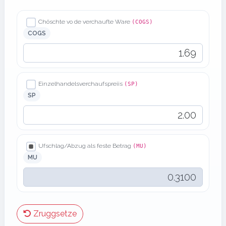
Chöschte vo de verchaufte Ware
(COGS)
COGS
Einzelhandelsverchaufspreiis
(SP)
SP
Ufschlag/Abzug als feste Betrag
(MU)
MU
Zruggsetze