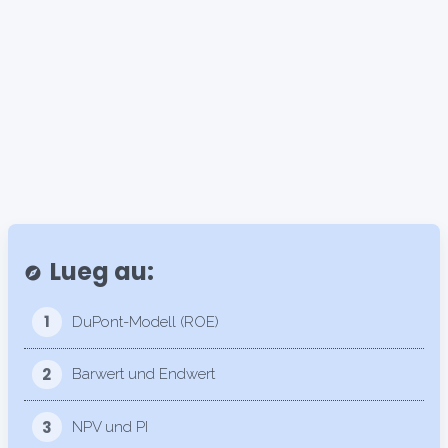
Lueg au:
explore
1
DuPont-Modell (ROE)
2
Barwert und Endwert
3
NPV und PI