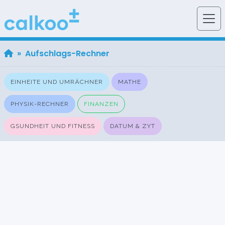
» Aufschlags-Rechner
EINHEITE UND UMRÄCHNER
MATHE
PHYSIK-RECHNER
FINANZEN
GSUNDHEIT UND FITNESS
DATUM & ZYT