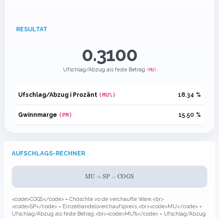
RESULTAT
0.3100
Ufschlag/Abzug als feste Betrag
(MU)
Ufschlag/Abzug i Prozänt
18.34
%
(MU%)
Gwinnmarge
15.50
%
(PM)
AUFSCHLAGS-RECHNER
MU
=
SP
−
COGS
<code>COGS</code> = Chöschte vo de verchaufte Ware,<br>
<code>SP</code> = Einzelhandelsverchaufspreiis,<br><code>MU</code> =
Ufschlag/Abzug als feste Betrag,<br><code>MU%</code> = Ufschlag/Abzug