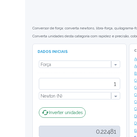
Conversor de força: converta newtons, libra-força, quilograma-f
Converta unidades desta categoria com rapidez e precisão, cob
C
DADOS INICIAIS
A
A
B
C
C
C
C
C
cached
Inverter unidades
D
D
E