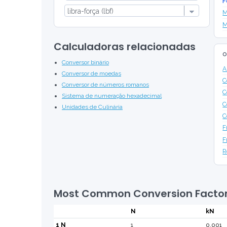
F
M
M
Calculadoras relacionadas
O
Conversor binário
A
Conversor de moedas
C
Conversor de números romanos
C
Sistema de numeração hexadecimal
C
Unidades de Culinária
C
F
F
R
Most Common Conversion Facto
N
kN
1 N
1
0.001