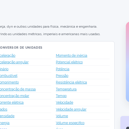
orça, dyn e outras unidades para física, mecânica e engenharia.
rindo as unidades métricas, imperiais e americanas mais usadas.
ONVERSOR DE UNIDADES
celeração
Momento de inércia
celeração angular
Potencial elétrico
inário
Potência
ombustível
Pressão
omprimento
Resistência elétrica
oncentração de massa
Temperatura
oncentração molar
Tempo
orrente elétrica
Velocidade
ados
Velocidade angular
ensidade
Volume
nergia
Volume específico