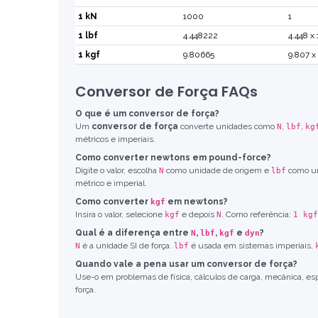
1 kN
1000
1
1 lbf
4.448222
4.448 x
1 kgf
9.80665
9.807 x
Conversor de Força FAQs
O que é um conversor de força?
Um
conversor de força
converte unidades como
,
,
N
lbf
kg
métricos e imperiais.
Como converter newtons em pound-force?
Digite o valor, escolha
como unidade de origem e
como un
N
lbf
métrico e imperial.
Como converter
em newtons?
kgf
Insira o valor, selecione
e depois
. Como referência:
kgf
N
1 kgf
Qual é a diferença entre
,
,
e
?
N
lbf
kgf
dyn
é a unidade SI de força.
é usada em sistemas imperiais,
N
lbf
Quando vale a pena usar um conversor de força?
Use-o em problemas de física, cálculos de carga, mecânica, es
força.