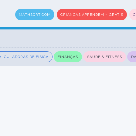
MATHSQRT.COM
CRIANÇAS APRENDEM – GRÁTIS
C
ALCULADORAS DE FÍSICA
FINANÇAS
SAÚDE & FITNESS
DA