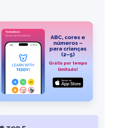
ABC, cores e
números –
para crianças
(2–5)
Grátis por tempo
limitado!