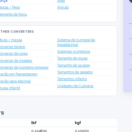
orça
Área
assa / Peso
Ângulo
omento de força
THER CONVERTERS
ltura / massa
Sistema de numeração
hexadecimal
onversor binário
Sistemas numéricos
onversor de cores
Tamanho de roupa
onversor de moedas
Tamanho de soutien
onversor de números romanos
Tamanhos de sapatos
ração em Percentagem
Tamanhos infantis
ração para decimal
Unidades de Culinária
oupa infantil
rs
lbf
kgf
0.224809
0.101972