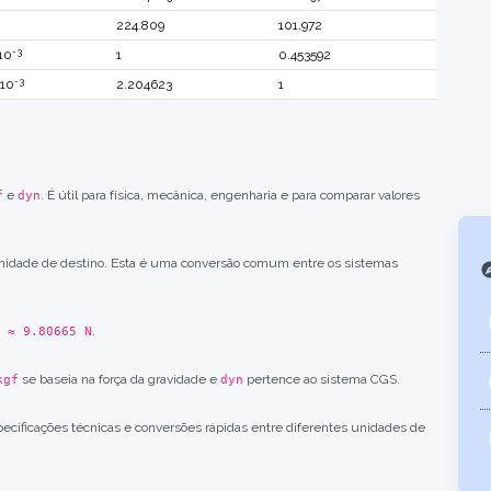
224.809
101.972
-3
 10
1
0.453592
-3
 10
2.204623
1
e
. É útil para física, mecânica, engenharia e para comparar valores
f
dyn
idade de destino. Esta é uma conversão comum entre os sistemas
exp
.
 ≈ 9.80665 N
se baseia na força da gravidade e
pertence ao sistema CGS.
kgf
dyn
pecificações técnicas e conversões rápidas entre diferentes unidades de