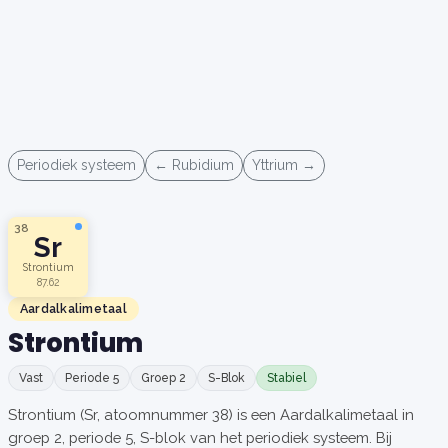
Periodiek systeem
← Rubidium
Yttrium →
38
Sr
Strontium
87.62
Aardalkalimetaal
Strontium
Vast
Periode 5
Groep 2
S-Blok
Stabiel
Strontium (Sr, atoomnummer 38) is een Aardalkalimetaal in
groep 2, periode 5, S-blok van het periodiek systeem. Bij