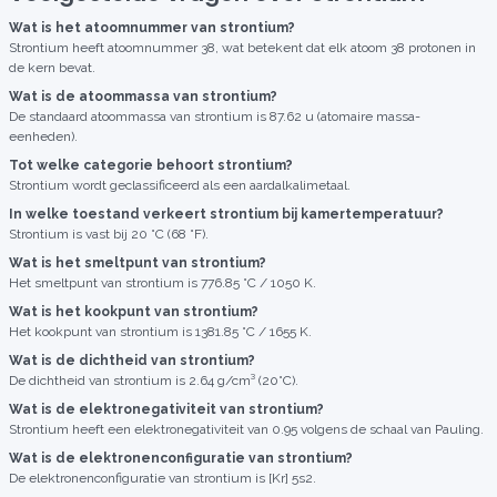
Wat is het atoomnummer van strontium?
Strontium heeft atoomnummer 38, wat betekent dat elk atoom 38 protonen in
de kern bevat.
Wat is de atoommassa van strontium?
De standaard atoommassa van strontium is 87.62 u (atomaire massa-
eenheden).
Tot welke categorie behoort strontium?
Strontium wordt geclassificeerd als een aardalkalimetaal.
In welke toestand verkeert strontium bij kamertemperatuur?
Strontium is vast bij 20 °C (68 °F).
Wat is het smeltpunt van strontium?
Het smeltpunt van strontium is 776.85 °C / 1050 K.
Wat is het kookpunt van strontium?
Het kookpunt van strontium is 1381.85 °C / 1655 K.
Wat is de dichtheid van strontium?
De dichtheid van strontium is 2.64 g/cm³ (20°C).
Wat is de elektronegativiteit van strontium?
Strontium heeft een elektronegativiteit van 0.95 volgens de schaal van Pauling.
Wat is de elektronenconfiguratie van strontium?
De elektronenconfiguratie van strontium is [Kr] 5s2.