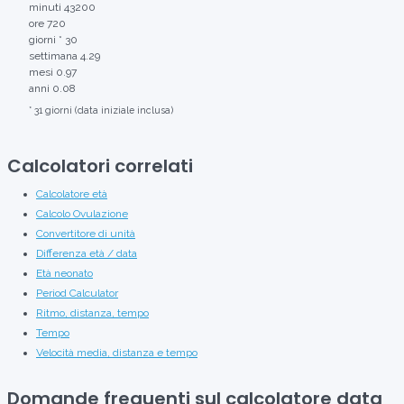
minuti
43200
ore
720
giorni *
30
settimana
4.29
mesi
0.97
anni
0.08
*
31
giorni (data iniziale inclusa)
Calcolatori correlati
Calcolatore età
Calcolo Ovulazione
Convertitore di unità
Differenza età / data
Età neonato
Period Calculator
Ritmo, distanza, tempo
Tempo
Velocità media, distanza e tempo
Domande frequenti sul calcolatore data