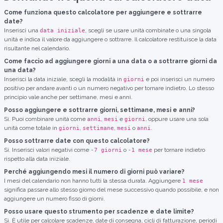
Come funziona questo calcolatore per aggiungere e sottrarre
date?
Inserisci una
, scegli se usare unità combinate o una singola
data iniziale
unità e indica il valore da aggiungere o sottrarre. Il calcolatore restituisce la data
risultante nel calendario.
Come faccio ad aggiungere giorni a una data o a sottrarre giorni da
una data?
Inserisci la data iniziale, scegli la modalità in
e poi inserisci un numero
giorni
positivo per andare avanti o un numero negativo per tornare indietro. Lo stesso
principio vale anche per settimane, mesi e anni.
Posso aggiungere e sottrarre giorni, settimane, mesi e anni?
Sì. Puoi combinare unità come
,
e
, oppure usare una sola
anni
mesi
giorni
unità come totale in
,
,
o
.
giorni
settimane
mesi
anni
Posso sottrarre date con questo calcolatore?
Sì. Inserisci valori negativi come
o
per tornare indietro
-7 giorni
-1 mese
rispetto alla data iniziale.
Perché aggiungendo mesi il numero di giorni può variare?
I mesi del calendario non hanno tutti la stessa durata. Aggiungere
1 mese
significa passare allo stesso giorno del mese successivo quando possibile, e non
aggiungere un numero fisso di giorni.
Posso usare questo strumento per scadenze e date limite?
Sì. È utile per calcolare scadenze, date di consegna, cicli di fatturazione, periodi