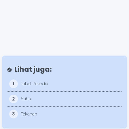
Lihat juga:
explore
1
Tabel Periodik
2
Suhu
3
Tekanan