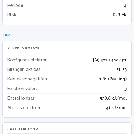
Periode
4
Blok
P-Blok
SIFAT
STRUKTUR ATOM
Konfigurasi elektron
[Ar] 3d10 4s2 4p1
Bilangan oksidasi
+1, +3
Keelektronegatifan
1.81 (Pauling)
Elektron valensi
3
Energi ionisasi
578.8 kJ/mol
Afinitas elektron
41 kJ/mol
JARI-JARI ATOM