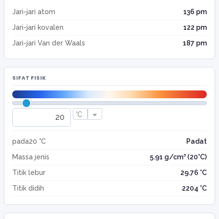
Jari-jari atom
136 pm
Jari-jari kovalen
122 pm
Jari-jari Van der Waals
187 pm
SIFAT FISIK
pada20 °C
Padat
Massa jenis
5.91 g/cm³ (20°C)
Titik lebur
29.76 °C
Titik didih
2204 °C