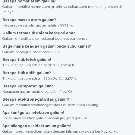
Berapa nomor atom galium?
Galium memiliki nomor atom 31, artinya setiap atom memiliki 31 proton di
intinya.
Berapa massa atom galium?
Massa atom standar galium adalah 69.723 u.
Galium termasuk dalam kategori apa?
Galium diklasifikasikan sebagai logam pasca-transisi.
Bagaimana keadaan galium pada suhu kamar?
Galium berwujud padat pada 20 °C.
Berapa titik leleh galium?
Titik leleh galium adalah 29.76 °C / 302.91 K.
Berapa titik didih galium?
Titik didih galium adalah 2203.85 °C / 2477 K.
Berapa kerapatan galium?
Kerapatan galium adalah 5.91 g/cm³ (20°C).
Berapa elektronegativitas galium?
Galium memiliki elektronegativitas 1.81 pada skala Pauling.
Apa konfigurasi elektron galium?
Konfigurasi elektron galium adalah [Ar] 3d10 4s2 4p1.
Apa bilangan oksidasi umum galium?
Galium umumnya ditemukan dengan bilangan oksidasi berikut: +1, +3.