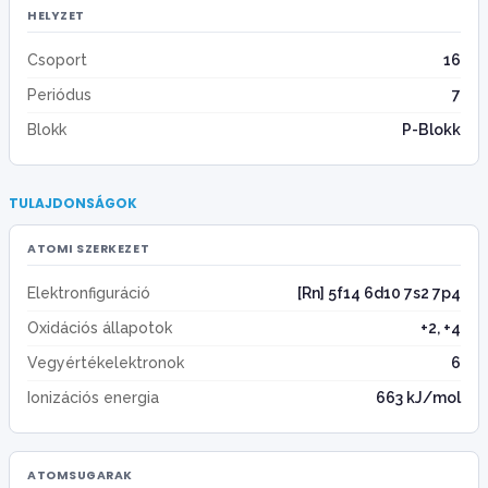
HELYZET
Csoport
16
Periódus
7
Blokk
P-Blokk
TULAJDONSÁGOK
ATOMI SZERKEZET
Elektronfiguráció
[Rn] 5f14 6d10 7s2 7p4
Oxidációs állapotok
+2, +4
Vegyértékelektronok
6
Ionizációs energia
663 kJ/mol
ATOMSUGARAK