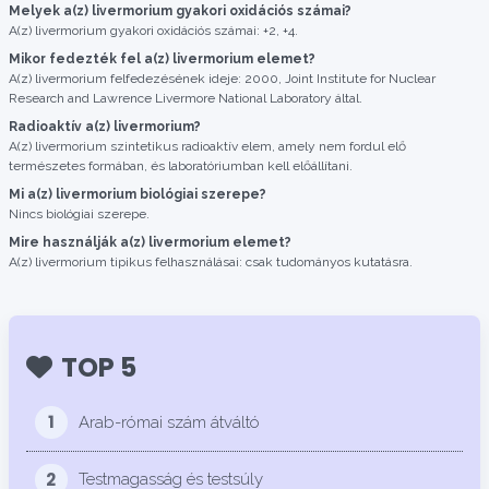
Melyek a(z) livermorium gyakori oxidációs számai?
A(z) livermorium gyakori oxidációs számai: +2, +4.
Mikor fedezték fel a(z) livermorium elemet?
A(z) livermorium felfedezésének ideje: 2000, Joint Institute for Nuclear
Research and Lawrence Livermore National Laboratory által.
Radioaktív a(z) livermorium?
A(z) livermorium szintetikus radioaktív elem, amely nem fordul elő
természetes formában, és laboratóriumban kell előállítani.
Mi a(z) livermorium biológiai szerepe?
Nincs biológiai szerepe.
Mire használják a(z) livermorium elemet?
A(z) livermorium tipikus felhasználásai: csak tudományos kutatásra.
TOP 5
1
Arab-római szám átváltó
2
Testmagasság és testsúly