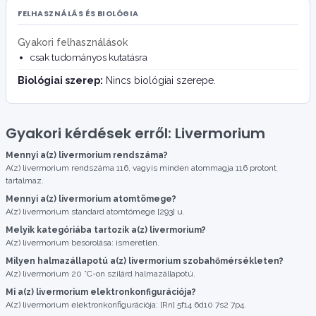
FELHASZNÁLÁS ÉS BIOLÓGIA
Gyakori felhasználások
csak tudományos kutatásra
Biológiai szerep:
Nincs biológiai szerepe.
Gyakori kérdések erről: Livermorium
Mennyi a(z) livermorium rendszáma?
A(z) livermorium rendszáma 116, vagyis minden atommagja 116 protont
tartalmaz.
Mennyi a(z) livermorium atomtömege?
A(z) livermorium standard atomtömege [293] u.
Melyik kategóriába tartozik a(z) livermorium?
A(z) livermorium besorolása: ismeretlen.
Milyen halmazállapotú a(z) livermorium szobahőmérsékleten?
A(z) livermorium 20 °C-on szilárd halmazállapotú.
Mi a(z) livermorium elektronkonfigurációja?
A(z) livermorium elektronkonfigurációja: [Rn] 5f14 6d10 7s2 7p4.