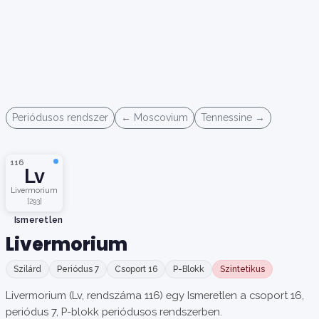
Periódusos rendszer
← Moscovium
Tennessine →
116
Lv
Livermorium
[293]
Ismeretlen
Livermorium
Szilárd
Periódus 7
Csoport 16
P-Blokk
Szintetikus
Livermorium (Lv, rendszáma 116) egy Ismeretlen a csoport 16,
periódus 7, P-blokk periódusos rendszerben.