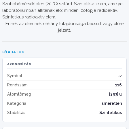
Szobahőmérsékleten (20 °C) szilárd. Szintetikus elem, amelyet
laboratóriumban állítanak elő; minden izotópja radioaktív.
Szintetikus radioaktív elem.
Ennek az elemnek néhány tulajdonsága becsült vagy előre
jelzett.
FŐ ADATOK
AZONOSÍTÁS
Symbol
Lv
Rendszám
116
Atomtömeg
[293] u
Kategória
Ismeretlen
Stabilitás
Szintetikus