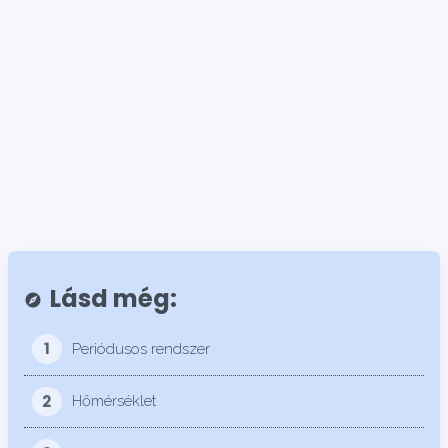
Lásd még:
explore
1
Periódusos rendszer
2
Hőmérséklet