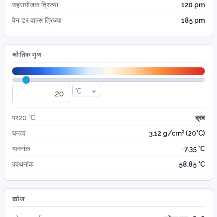
सहसंयोजक त्रिज्या
120 pm
वैन डर वाल्स त्रिज्या
185 pm
भौतिक गुण
पर20 °C
द्रव
घनत्व
3.12 g/cm³ (20°C)
गलनांक
−7.35 °C
क्वथनांक
58.85 °C
खोज