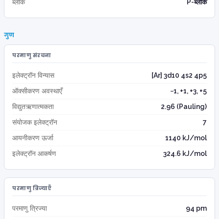
ब्लॉक
P-ब्लॉक
गुण
परमाणु संरचना
इलेक्ट्रॉन विन्यास
[Ar] 3d10 4s2 4p5
ऑक्सीकरण अवस्थाएँ
−1, +1, +3, +5
विद्युतऋणात्मकता
2.96 (Pauling)
संयोजक इलेक्ट्रॉन
7
आयनीकरण ऊर्जा
1140 kJ/mol
इलेक्ट्रॉन आकर्षण
324.6 kJ/mol
परमाणु त्रिज्याएँ
परमाणु त्रिज्या
94 pm