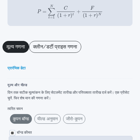
P
=
∑
t
=
1
N
C
(
1
+
r
)
t
+
F
(
1
+
r
)
N
मूल्य गणना
क्लीन/डर्टी प्राइस गणना
प्रारंभिक डेटा
मूल्य और यील्ड
दिन तक सटीक मूल्यांकन के लिए सेटलमेंट तारीख और परिपक्वता तारीख दर्ज करें। एक प्रीसेट
चुनें, फिर शेष मान की गणना करें।
त्वरित चयन
कूपन बॉन्ड
यील्ड अनुमान
जीरो-कूपन
बॉन्ड कीमत