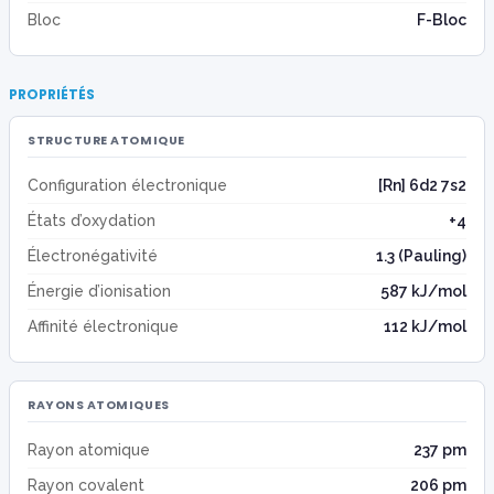
Bloc
F-Bloc
PROPRIÉTÉS
STRUCTURE ATOMIQUE
Configuration électronique
[Rn] 6d2 7s2
États d’oxydation
+4
Électronégativité
1.3 (Pauling)
Énergie d’ionisation
587 kJ/mol
Affinité électronique
112 kJ/mol
RAYONS ATOMIQUES
Rayon atomique
237 pm
Rayon covalent
206 pm