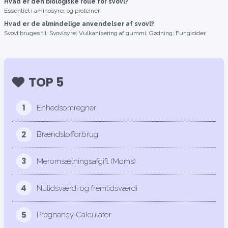
Hvad er den biologiske rolle for svovl?
Essentiel i aminosyrer og proteiner.
Hvad er de almindelige anvendelser af svovl?
Svovl bruges til: Svovlsyre; Vulkanisering af gummi; Gødning; Fungicider.
TOP 5
1
Enhedsomregner
2
Brændstofforbrug
3
Meromsætningsafgift (Moms)
4
Nutidsværdi og fremtidsværdi
5
Pregnancy Calculator