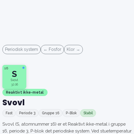
Periodisk system
← Fosfor
Klor →
16
S
Svovl
32.06
Reaktivt ikke-metal
Svovl
Fast
Periode 3
Gruppe 16
P-Blok
Stabil
Svovl (S, atomnummer 16) er et Reaktivt ikke-metal i gruppe
16, periode 3, P-blok det periodiske system. Ved stuetemperatur