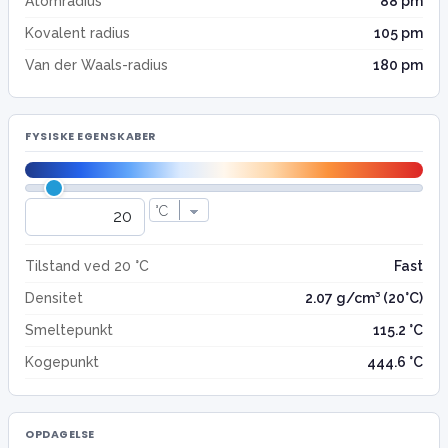
Atomradius
88 pm
Kovalent radius
105 pm
Van der Waals-radius
180 pm
FYSISKE EGENSKABER
Tilstand ved 20 °C
Fast
Densitet
2.07 g/cm³ (20°C)
Smeltepunkt
115.2 °C
Kogepunkt
444.6 °C
OPDAGELSE