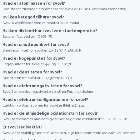
Hvad er atommassen for svovl?
Den standardiserede atommasse for svovl er 32.06 u (atommassenheder).
Hvilken kategori tilhører svovl?
Svovl klassificeres som et reaktivt ikke-metal.
Hvilken tilstand har svovl ved stuetemperatur?
Svovl er fast ved 20 °C (68 °F).
Hvad er smeltepunktet for svovl?
Smeltepunktet for svovl er 115.21 °C / 388.36 K.
Hvad er kogepunktet for svovl?
Kogepunktet for svovl er 444.65 °C / 717.8 K.
Hvad er densiteten for svovl?
Densiteten for svovl er 2.07 g/cm³ (20°C).
Hvad er elektronegativiteten for svovl?
Svovl har elektronegativiteten 2.58 på Pauling-skalaen.
Hvad er elektronkonfigurationen for svovl?
Elektronkonfigurationen for svovl er [Ne] 3s2 3p4.
Hvad er de almindelige oxidationstrin for svovl?
Svovl forekommer almindeligvis med følgende oxidationstrin: −2, +2, +4, +6.
Er svovl radioaktivt?
Svovl er et stabilt grundstof uden naturligt forekommende radioaktive isotoper.