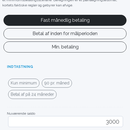
et minimumsbetalingsscenarie. Beregningen er et planlægningsestimat;
kortets faktiske regler og gebyrer kan afvige.
Fast månedlig betaling
Betal af inden for målperioden
Min. betaling
INDTASTNING
Kun minimum
90 pr. måned
Betal af på 24 måneder
Nuværende saldo