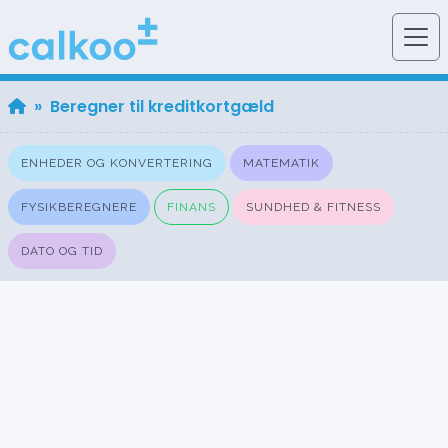
» Beregner til kreditkortgæld
ENHEDER OG KONVERTERING
MATEMATIK
FYSIKBEREGNERE
FINANS
SUNDHED & FITNESS
DATO OG TID