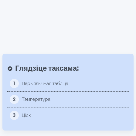
Глядзіце таксама:
explore
1
Перыядычная табліца
2
Тэмпература
3
Ціск