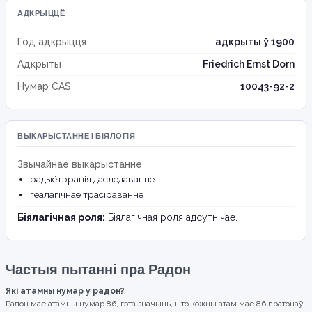
АДКРЫЦЦЁ
Год адкрыцця
адкрыты ў 1900
Адкрыты
Friedrich Ernst Dorn
Нумар CAS
10043-92-2
ВЫКАРЫСТАННЕ І БІЯЛОГІЯ
Звычайнае выкарыстанне
радыётэрапія даследаванне
геалагічнае трасіраванне
Біялагічная роля:
Біялагічная роля адсутнічае.
Частыя пытанні пра Радон
Які атамны нумар у радон?
Радон мае атамны нумар 86, гэта значыць, што кожны атам мае 86 пратонаў