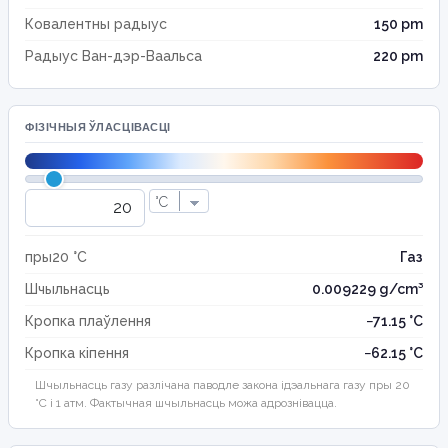
Ковалентны радыус
150 pm
Радыус Ван-дэр-Ваальса
220 pm
ФІЗІЧНЫЯ ЎЛАСЦІВАСЦІ
пры20 °C
Газ
Шчыльнасць
0.009229 g/cm³
Кропка плаўлення
−71.15 °C
Кропка кіпення
−62.15 °C
Шчыльнасць газу разлічана паводле закона ідэальнага газу пры 20
°C і 1 атм. Фактычная шчыльнасць можа адрознівацца.