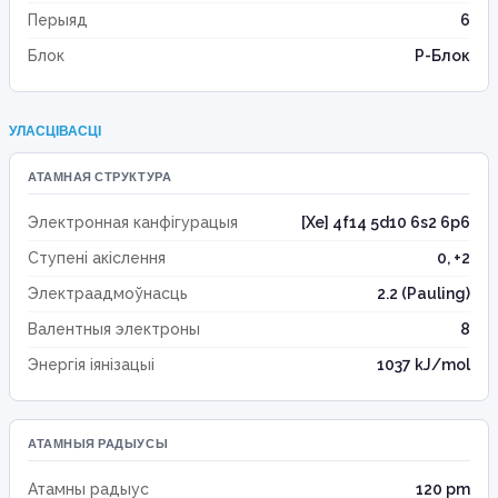
Перыяд
6
Блок
P-Блок
УЛАСЦІВАСЦІ
АТАМНАЯ СТРУКТУРА
Электронная канфігурацыя
[Xe] 4f14 5d10 6s2 6p6
Ступені акіслення
0, +2
Электраадмоўнасць
2.2 (Pauling)
Валентныя электроны
8
Энергія іянізацыі
1037 kJ/mol
АТАМНЫЯ РАДЫУСЫ
Атамны радыус
120 pm