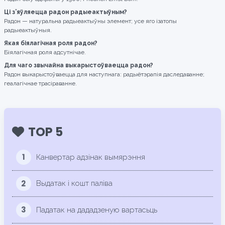
Ці з’яўляецца радон радыеактыўным?
Радон — натуральна радыеактыўны элемент; усе яго ізатопы
радыеактыўныя.
Якая біялагічная роля радон?
Біялагічная роля адсутнічае.
Для чаго звычайна выкарыстоўваецца радон?
Радон выкарыстоўваецца для наступнага: радыётэрапія даследаванне;
геалагічнае трасіраванне.
TOP 5
1
Канвертар адзінак вымярэння
2
Выдатак і кошт паліва
3
Падатак на дададзеную вартасьць