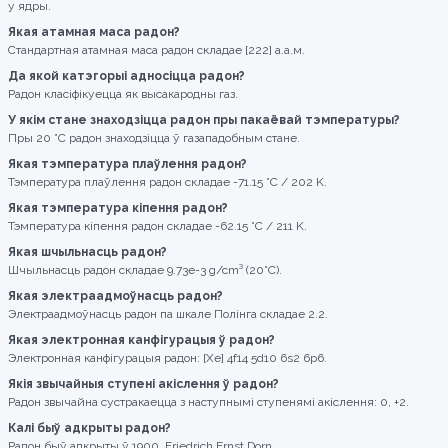
у ядры.
Якая атамная маса радон?
Стандартная атамная маса радон складае [222] а.а.м.
Да якой катэгорыі адносіцца радон?
Радон класіфікуецца як высакародны газ.
У якім стане знаходзіцца радон пры пакаёвай тэмпературы?
Пры 20 °C радон знаходзіцца ў газападобным стане.
Якая тэмпература плаўлення радон?
Тэмпература плаўлення радон складае -71.15 °C / 202 K.
Якая тэмпература кіпення радон?
Тэмпература кіпення радон складае -62.15 °C / 211 K.
Якая шчыльнасць радон?
Шчыльнасць радон складае 9.73e-3 g/cm³ (20°C).
Якая электраадмоўнасць радон?
Электраадмоўнасць радон па шкале Полінга складае 2.2.
Якая электронная канфігурацыя ў радон?
Электронная канфігурацыя радон: [Xe] 4f14 5d10 6s2 6p6.
Якія звычайныя ступені акіслення ў радон?
Радон звычайна сустракаецца з наступнымі ступенямі акіслення: 0, +2.
Калі быў адкрыты радон?
Радон быў адкрыты ў 1900, Friedrich Ernst Dorn.