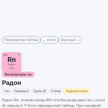
Перыядычная табліца
← Астат
Францый →
86
Rn
Радон
[222]
Высакародны газ
Радон
Газ
Перыяд 6
Група 18
P-Блок
Радыёактыўны
Радон (Rn, атамны нумар 86) гэта Высакародны газ у група
18, перыяд 6, P-блок перыядычнай табліцы. Пры пакаёвай