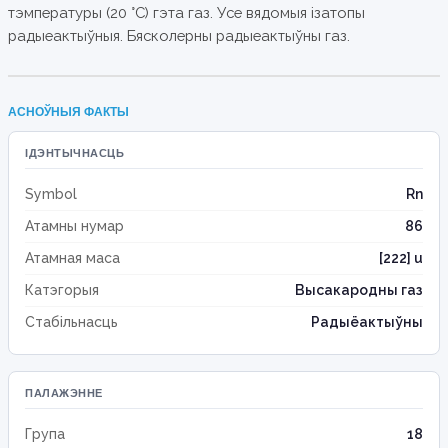
тэмпературы (20 °C) гэта газ. Усе вядомыя ізатопы
радыеактыўныя. Бясколерны радыеактыўны газ.
АСНОЎНЫЯ ФАКТЫ
ІДЭНТЫЧНАСЦЬ
Symbol
Rn
Атамны нумар
86
Атамная маса
[222] u
Катэгорыя
Высакародны газ
Стабільнасць
Радыёактыўны
ПАЛАЖЭННЕ
Група
18