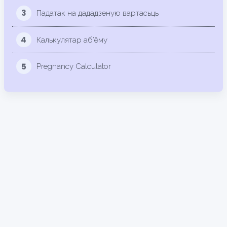
3
Падатак на дададзеную вартасьць
4
Калькулятар аб’ёму
5
Pregnancy Calculator