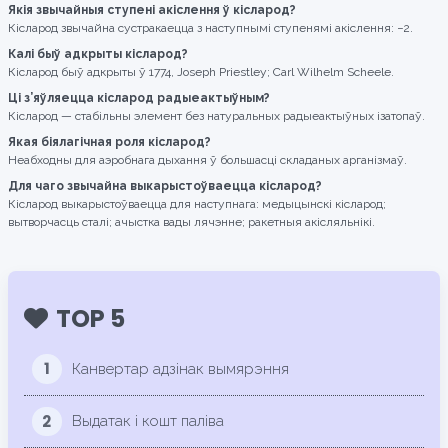
Якія звычайныя ступені акіслення ў кісларод?
Кісларод звычайна сустракаецца з наступнымі ступенямі акіслення: −2.
Калі быў адкрыты кісларод?
Кісларод быў адкрыты ў 1774, Joseph Priestley; Carl Wilhelm Scheele.
Ці з’яўляецца кісларод радыеактыўным?
Кісларод — стабільны элемент без натуральных радыеактыўных ізатопаў.
Якая біялагічная роля кісларод?
Неабходны для аэробнага дыхання ў большасці складаных арганізмаў.
Для чаго звычайна выкарыстоўваецца кісларод?
Кісларод выкарыстоўваецца для наступнага: медыцынскі кісларод;
вытворчасць сталі; ачыстка вады лячэнне; ракетныя акісляльнікі.
TOP 5
1
Канвертар адзінак вымярэння
2
Выдатак і кошт паліва