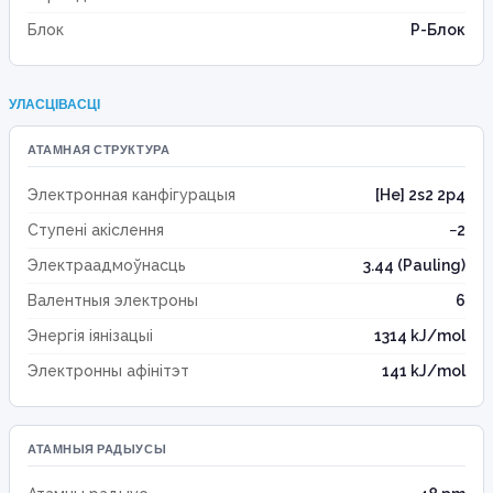
Блок
P-Блок
УЛАСЦІВАСЦІ
АТАМНАЯ СТРУКТУРА
Электронная канфігурацыя
[He] 2s2 2p4
Ступені акіслення
−2
Электраадмоўнасць
3.44 (Pauling)
Валентныя электроны
6
Энергія іянізацыі
1314 kJ/mol
Электронны афінітэт
141 kJ/mol
АТАМНЫЯ РАДЫУСЫ