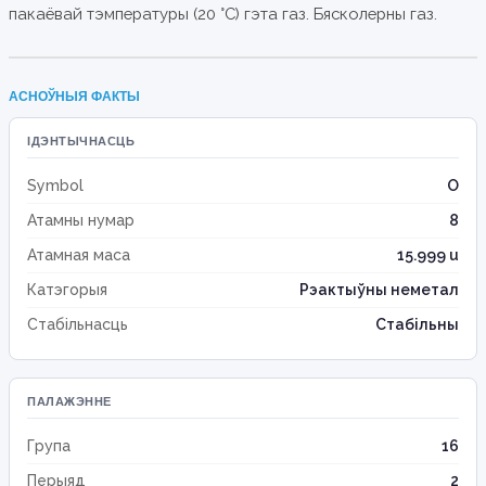
пакаёвай тэмпературы (20 °C) гэта газ. Бясколерны газ.
АСНОЎНЫЯ ФАКТЫ
ІДЭНТЫЧНАСЦЬ
Symbol
O
Атамны нумар
8
Атамная маса
15.999 u
Катэгорыя
Рэактыўны неметал
Стабільнасць
Стабільны
ПАЛАЖЭННЕ
Група
16
Перыяд
2