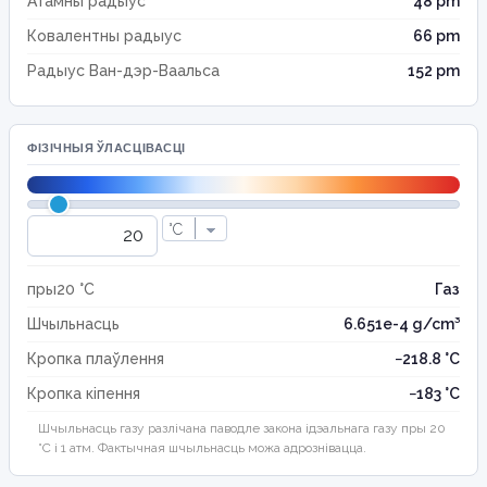
Атамны радыус
48 pm
Ковалентны радыус
66 pm
Радыус Ван-дэр-Ваальса
152 pm
ФІЗІЧНЫЯ ЎЛАСЦІВАСЦІ
пры20 °C
Газ
Шчыльнасць
6.651e-4 g/cm³
Кропка плаўлення
−218.8 °C
Кропка кіпення
−183 °C
Шчыльнасць газу разлічана паводле закона ідэальнага газу пры 20
°C і 1 атм. Фактычная шчыльнасць можа адрознівацца.