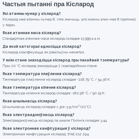
Частыя пытанні пра Кісларод
Які атамны нумар у кісларод?
Кісларод мае атамны нумар 8, гэта значыць, што кожны атам мае 8 пратонаў
у ядры.
Якая атамная маса кісларод?
Стандартная атамная маса кісларод складае 15.999 а.а.м.
Да якой катэгорыі адносіцца кісларод?
Кісларод класіфікуецца як рэактыўны неметал.
У якім стане знаходзіцца кісларод пры пакаёвай тэмпературы?
Пры 20 °C кісларод знаходзіцца ў газападобным стане.
Якая тэмпература плаўлення кісларод?
Тэмпература плаўлення кісларод складае -218.79 °C / 54.36 K.
Якая тэмпература кіпення кісларод?
Тэмпература кіпення кісларод складае -182.96 °C / 90.19 K.
Якая шчыльнасць кісларод?
Шчыльнасць кісларод складае 1.31e-3 g/cm³ (20°C).
Якая электраадмоўнасць кісларод?
Электраадмоўнасць кісларод па шкале Полінга складае 3.44.
Якая электронная канфігурацыя ў кісларод?
Электронная канфігурацыя кісларод: [He] 2s2 2p4.