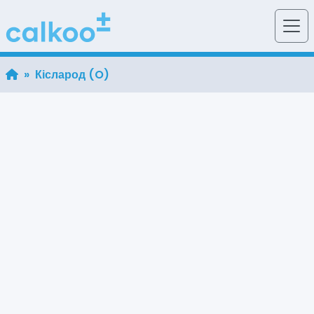
» Кісларод (O)