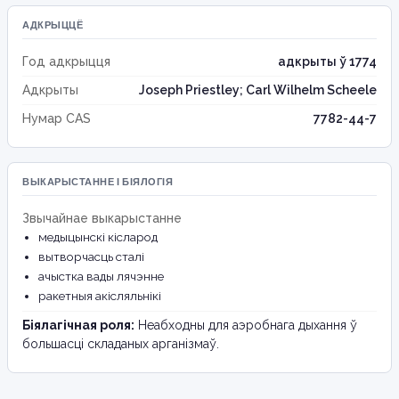
АДКРЫЦЦЁ
Год адкрыцця
адкрыты ў 1774
Адкрыты
Joseph Priestley; Carl Wilhelm Scheele
Нумар CAS
7782-44-7
ВЫКАРЫСТАННЕ І БІЯЛОГІЯ
Звычайнае выкарыстанне
медыцынскі кісларод
вытворчасць сталі
ачыстка вады лячэнне
ракетныя акісляльнікі
Біялагічная роля:
Неабходны для аэробнага дыхання ў
большасці складаных арганізмаў.