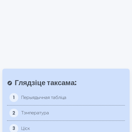
Глядзіце таксама:
explore
1
Перыядычная табліца
2
Тэмпература
3
Ціск