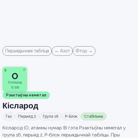
Перыядычная табліца
← Азот
Фтор →
8
O
Кісларод
15.999
Рэактыўны неметал
Кісларод
Газ
Перыяд 2
Група 16
P-Блок
Стабільны
Кісларод (O, атамны нумар 8) гэта Рэактыўны неметал у
група 16, перыяд 2, P-блок перыядычнай табліцы. Пры