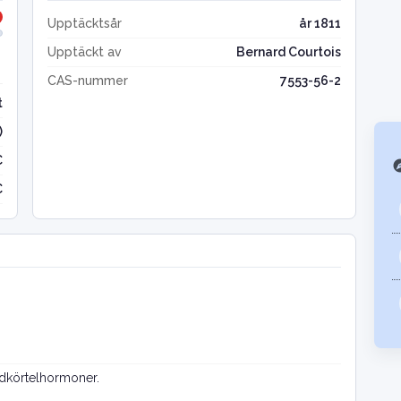
Upptäcktsår
år 1811
Upptäckt av
Bernard Courtois
CAS-nummer
7553-56-2
t
)
C
exp
C
ldkörtelhormoner.