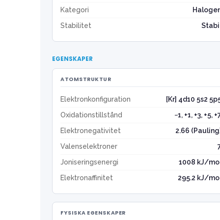
Kategori
Haloge
Stabilitet
Stabi
EGENSKAPER
ATOMSTRUKTUR
Elektronkonfiguration
[Kr] 4d10 5s2 5p
Oxidationstillstånd
−1, +1, +3, +5, +
Elektronegativitet
2.66 (Pauling
Valenselektroner
Joniseringsenergi
1008 kJ/mo
Elektronaffinitet
295.2 kJ/mo
FYSISKA EGENSKAPER