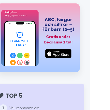
ABC, färger
och siffror –
för barn (2–5)
Gratis under
begränsad tid!
TOP 5
1
Valutaomvandlare