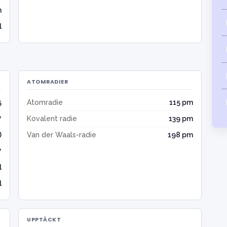
n
l
ATOMRADIER
5
Atomradie
115 pm
7
Kovalent radie
139 pm
)
Van der Waals-radie
198 pm
7
l
l
UPPTÄCKT