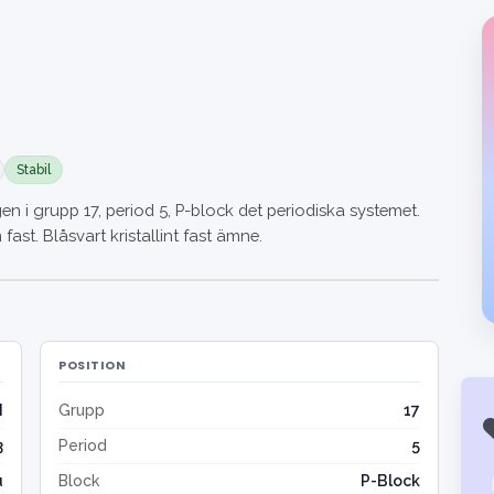
Stabil
n i grupp 17, period 5, P-block det periodiska systemet.
fast. Blåsvart kristallint fast ämne.
POSITION
I
Grupp
17
3
Period
5
u
Block
P-Block