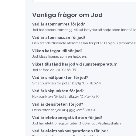
Vanliga frågor om Jod
Vad är atomnumret för jod?
Jod har atomnummer 53, vilket betyder att varje atom innehåller
Vad är atommassan för jod?
Den standardiserade atommassan för jod är 126.90 u (atommas
Vilken kategori tillhör jod?
Jod klassificeras som en halogen.
Vilket tillstånd har jod vid rumstemperatur?
Jod är fast vid 20 °C (68 °F).
Vad är smältpunkten för jod?
Smältpunkten för jod är 113.75 °C / 386.9 K.
Vad är kokpunkten för jod?
Kokpunkten för jod är 184.25 °C / 457.4 K.
Vad är densiteten för jod?
Densiteten för jod är 4.93 g/cm³ (20°C).
Vad är elektronegativiteten för jod?
Jod har elektronegativiteten 2.66 enligt Paulingskalan.
Vad är elektronkonfigurationen för jod?