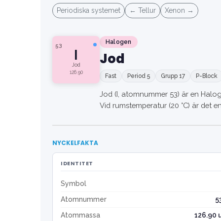
Periodiska systemet
← Tellur
Xenon →
Halogen
53
I
Jod
Jod
126.90
Fast
Period 5
Grupp 17
P-Block
Jod (I, atomnummer 53) är en Haloge
Vid rumstemperatur (20 °C) är det en 
NYCKELFAKTA
IDENTITET
Symbol
Atomnummer
5
Atommassa
126.90 