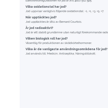
Elektronkonfigurationen för jod är [Kr] 4d10 5s2 5p5.
Vilka oxidationstal har jod?
Jod uppvisar vanligtvis följande oxidationstal: −1, +1, +3, +5, +7.
När upptäcktes jod?
Jod upptäcktes år 1811 av Bernard Courtois.
Är jod radioaktivt?
Jod är ett stabilt grundämne utan naturligt förekommande radio
Vilken biologisk roll har jod?
Väsentlig för produktionen av sköldkörtelhormoner.
Vilka är de vanligaste användningsområdena för jod?
Jod används till: Medicin; Antiseptika; Näringstillskott.