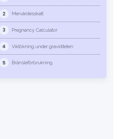
2
Mervärdesskatt
3
Pregnancy Calculator
4
Viktökning under graviditeten
5
Bränsleförbrukning