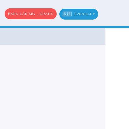
🇸🇪
BARN LÄR SIG – GRATIS
SVENSKA