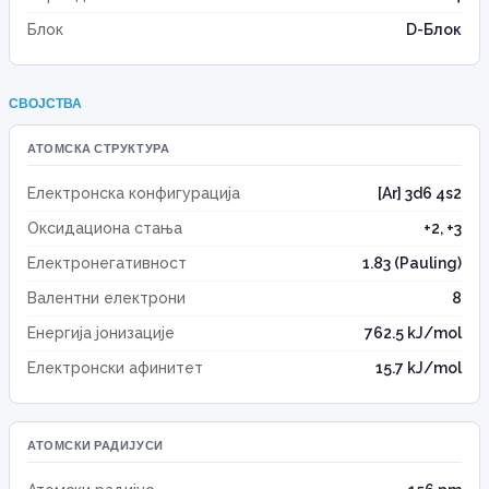
Блок
D-Блок
СВОЈСТВА
АТОМСКА СТРУКТУРА
Електронска конфигурација
[Ar] 3d6 4s2
Оксидациона стања
+2, +3
Електронегативност
1.83 (Pauling)
Валентни електрони
8
Енергија јонизације
762.5 kJ/mol
Електронски афинитет
15.7 kJ/mol
АТОМСКИ РАДИЈУСИ