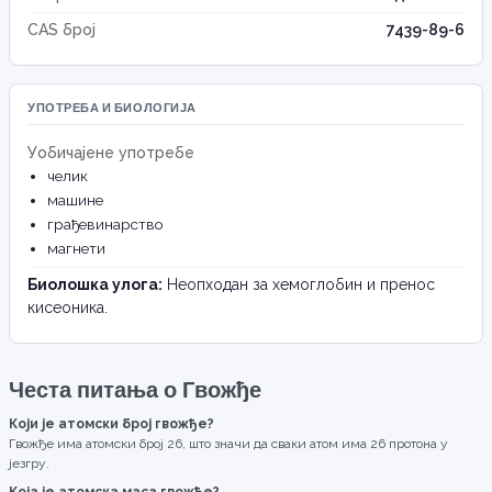
CAS број
7439-89-6
УПОТРЕБА И БИОЛОГИЈА
Уобичајене употребе
челик
машине
грађевинарство
магнети
Биолошка улога:
Неопходан за хемоглобин и пренос
кисеоника.
Честа питања о Гвожђе
Који је атомски број гвожђе?
Гвожђе има атомски број 26, што значи да сваки атом има 26 протона у
језгру.