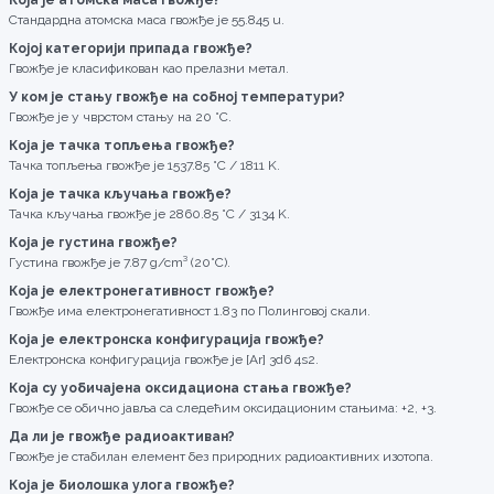
Која је атомска маса гвожђе?
Стандардна атомска маса гвожђе је 55.845 u.
Којој категорији припада гвожђе?
Гвожђе је класификован као прелазни метал.
У ком је стању гвожђе на собној температури?
Гвожђе је у чврстом стању на 20 °C.
Која је тачка топљења гвожђе?
Тачка топљења гвожђе је 1537.85 °C / 1811 K.
Која је тачка кључања гвожђе?
Тачка кључања гвожђе је 2860.85 °C / 3134 K.
Која је густина гвожђе?
Густина гвожђе је 7.87 g/cm³ (20°C).
Која је електронегативност гвожђе?
Гвожђе има електронегативност 1.83 по Полинговој скали.
Која је електронска конфигурација гвожђе?
Електронска конфигурација гвожђе је [Ar] 3d6 4s2.
Која су уобичајена оксидациона стања гвожђе?
Гвожђе се обично јавља са следећим оксидационим стањима: +2, +3.
Да ли је гвожђе радиоактиван?
Гвожђе је стабилан елемент без природних радиоактивних изотопа.
Која је биолошка улога гвожђе?