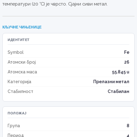
температури (20 °C) је чврсто. Сјајни сиви метал.
КЉУЧНЕ ЧИЊЕНИЦЕ
ИДЕНТИТЕТ
Symbol
Fe
Атомски број
26
Атомска маса
55.845 u
Категорија
Прелазни метал
Стабилност
Стабилан
ПОЛОЖАЈ
Група
8
Период
4