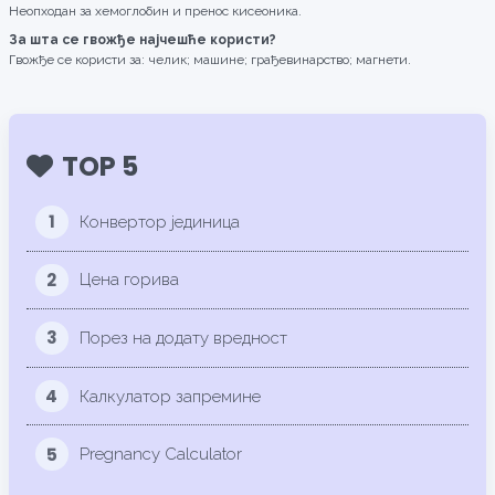
Неопходан за хемоглобин и пренос кисеоника.
За шта се гвожђе најчешће користи?
Гвожђе се користи за: челик; машине; грађевинарство; магнети.
TOP 5
1
Конвертор јединица
2
Цена горива
3
Порез на додату вредност
4
Калкулатор запремине
5
Pregnancy Calculator