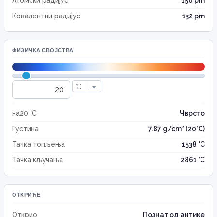
Атомски радијус
156 pm
Ковалентни радијус
132 pm
ФИЗИЧКА СВОЈСТВА
на20 °C
Чврсто
Густина
7.87 g/cm³ (20°C)
Тачка топљења
1538 °C
Тачка кључања
2861 °C
ОТКРИЋЕ
Открио
Познат од антике