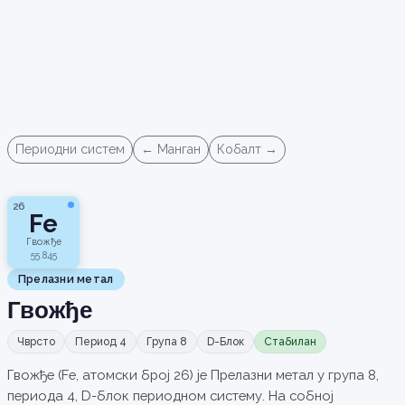
Периодни систем
← Манган
Кобалт →
26
Fe
Гвожђе
55.845
Прелазни метал
Гвожђе
Чврсто
Период 4
Група 8
D-Блок
Стабилан
Гвожђе (Fe, атомски број 26) је Прелазни метал у група 8,
периода 4, D-блок периодном систему. На собној