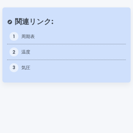
関連リンク:
explore
1
周期表
2
温度
3
気圧