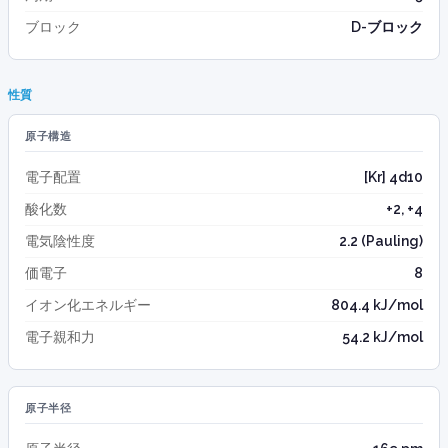
ブロック
D-ブロック
性質
原子構造
電子配置
[Kr] 4d10
酸化数
+2, +4
電気陰性度
2.2 (Pauling)
価電子
8
イオン化エネルギー
804.4 kJ/mol
電子親和力
54.2 kJ/mol
原子半径