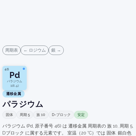
周期表
← ロジウム
銀 →
46
Pd
パラジウム
106.42
遷移金属
パラジウム
固体
周期 5
族 10
D-ブロック
安定
パラジウム (Pd, 原子番号 46) は 遷移金属 周期表の 族 10, 周期 5,
Dブロック に属する元素です。 室温（20 °C）では 固体. 銀白色