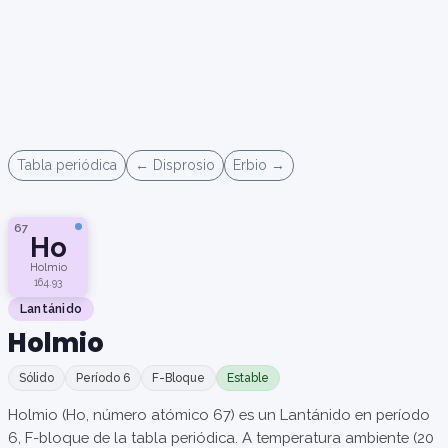
Tabla periódica
← Disprosio
Erbio →
67
Ho
Holmio
164.93
Lantánido
Holmio
Sólido
Período 6
F-Bloque
Estable
Holmio (Ho, número atómico 67) es un Lantánido en período
6, F-bloque de la tabla periódica. A temperatura ambiente (20