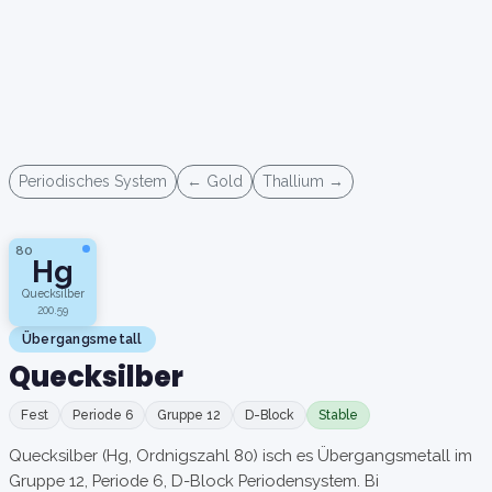
Periodisches System
← Gold
Thallium →
80
Hg
Quecksilber
200.59
Übergangsmetall
Quecksilber
Fest
Periode 6
Gruppe 12
D-Block
Stable
Quecksilber (Hg, Ordnigszahl 80) isch es Übergangsmetall im
Gruppe 12, Periode 6, D-Block Periodensystem. Bi