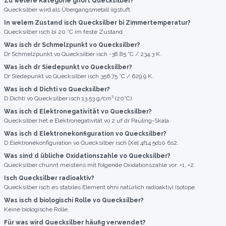
Zu welere Kategorie ghört Quecksilber?
Quecksilber wird als Übergangsmetall iigstuft.
In welem Zustand isch Quecksilber bi Zimmertemperatur?
Quecksilber isch bi 20 °C im feste Zustand.
Was isch dr Schmelzpunkt vo Quecksilber?
Dr Schmelzpunkt vo Quecksilber isch -38.85 °C / 234.3 K.
Was isch dr Siedepunkt vo Quecksilber?
Dr Siedepunkt vo Quecksilber isch 356.75 °C / 629.9 K.
Was isch d Dichti vo Quecksilber?
D Dichti vo Quecksilber isch 13.53 g/cm³ (20°C).
Was isch d Elektronegativität vo Quecksilber?
Quecksilber het e Elektronegativität vo 2 uf dr Pauling-Skala.
Was isch d Elektronekonfiguration vo Quecksilber?
D Elektronekonfiguration vo Quecksilber isch [Xe] 4f14 5d10 6s2.
Was sind d übliche Oxidationszahle vo Quecksilber?
Quecksilber chunnt meistens mit folgende Oxidationszahle vor: +1, +2.
Isch Quecksilber radioaktiv?
Quecksilber isch es stabiles Element ohni natürlich radioaktivi Isotope.
Was isch d biologischi Rolle vo Quecksilber?
Keine biologische Rolle.
Für was wird Quecksilber häufig verwendet?