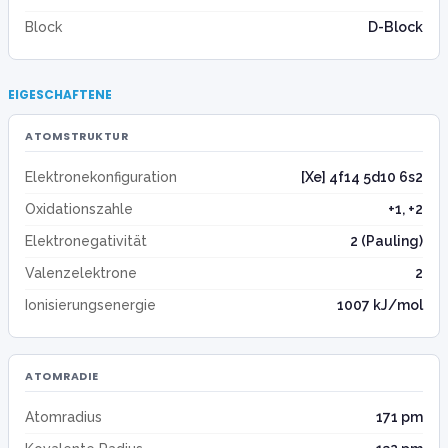
Block
D-Block
EIGESCHAFTENE
ATOMSTRUKTUR
Elektronekonfiguration
[Xe] 4f14 5d10 6s2
Oxidationszahle
+1, +2
Elektronegativität
2 (Pauling)
Valenzelektrone
2
Ionisierungsenergie
1007 kJ/mol
ATOMRADIE
Atomradius
171 pm