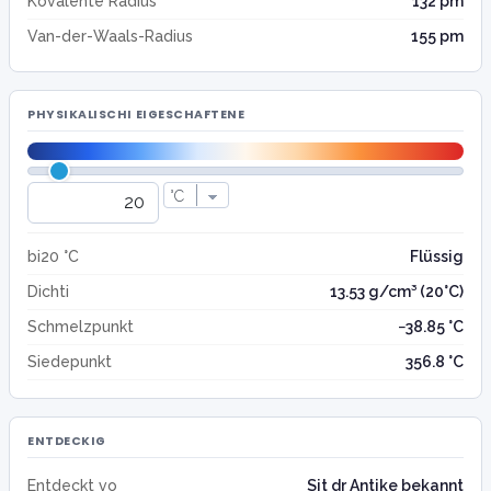
Kovalente Radius
132 pm
Van-der-Waals-Radius
155 pm
PHYSIKALISCHI EIGESCHAFTENE
bi20 °C
Flüssig
Dichti
13.53 g/cm³ (20°C)
Schmelzpunkt
−38.85 °C
Siedepunkt
356.8 °C
ENTDECKIG
Entdeckt vo
Sit dr Antike bekannt