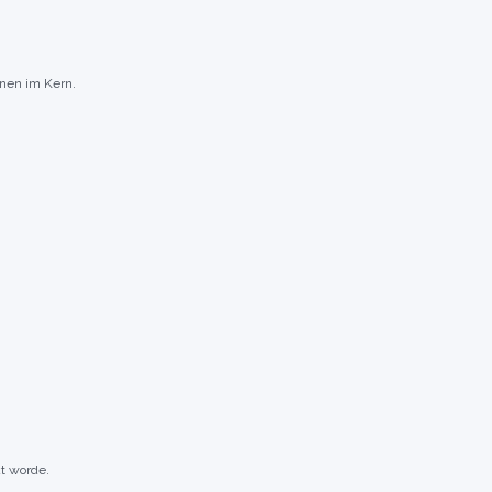
onen im Kern.
t worde.