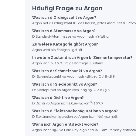
Häufigi Frage zu Argon
Was isch d Ordnigszahl vo Argon?
Argon het d Ordnigszahl 18, das heisst, jedes Atom het 18 Prot
Was isch d Atommasse vo Argon?
D Standard-Atommasse vo Argon isch 39.948 u.
Zu welere Kategorie ghört Argon?
Argon wird als Edelgas iigstuft.
In welem Zustand isch Argon bi Zimmertemperatur?
Argon isch bi 20 °C im gasförmige Zustand.
Was isch dr Schmelzpunkt vo Argon?
Dr Schmelzpunkt vo Argon isch -189.35 °C / 83.8 K.
Was isch dr Siedepunkt vo Argon?
Dr Siedepunkt vo Argon isch -185.85 °C / 87.3 K.
Was isch d Dichti vo Argon?
D Dichti vo Argon isch 1.63e-3 g/cm³ (20°C).
Was isch d Elektronekonfiguration vo Argon?
D Elektronekonfiguration vo Argon isch [Ne] 3s2 3p6.
Wänn isch Argon entdeckt worde?
Argon isch 1894, vo Lord Rayleigh and William Ramsay entdeck