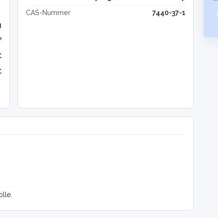
CAS-Nummer
7440-37-1
g
³
C
C
lle.