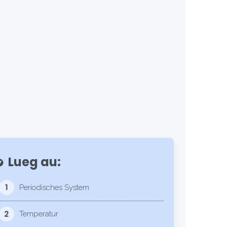
Lueg au:
lore
1
Periodisches System
2
Temperatur