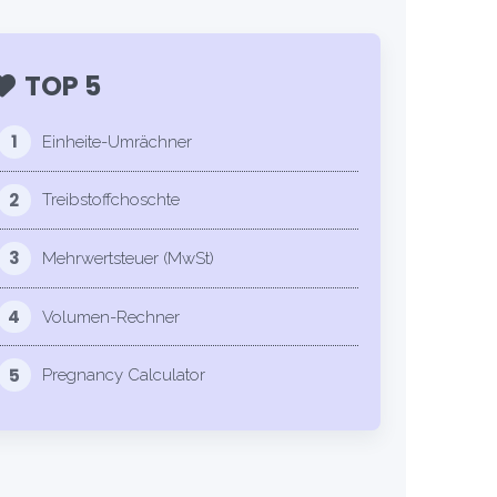
TOP 5
1
Einheite-Umrächner
2
Treibstoffchoschte
3
Mehrwertsteuer (MwSt)
4
Volumen-Rechner
5
Pregnancy Calculator