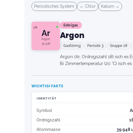
Periodisches System
← Chlor
Kalium →
Edelgas
18
Ar
Argon
Argon
39.948
Gasförmig
Periode 3
Gruppe 18
Argon (Ar, Ordnigszahl 18) isch es 
Bi Zimmertemperatur (20 °C) isch es
WICHTIGI FAKTE
IDENTITÄT
Symbol
A
Ordnigszahl
1
Atommasse
39.948 