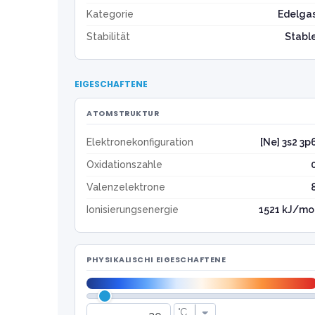
Kategorie
Edelga
Stabilität
Stabl
EIGESCHAFTENE
ATOMSTRUKTUR
Elektronekonfiguration
[Ne] 3s2 3p
Oxidationszahle
Valenzelektrone
Ionisierungsenergie
1521 kJ/mo
PHYSIKALISCHI EIGESCHAFTENE