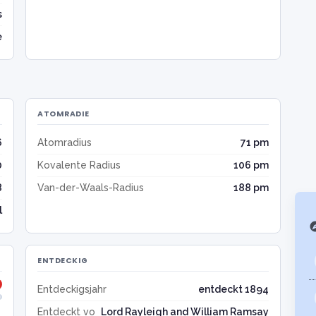
s
e
ATOMRADIE
6
Atomradius
71 pm
0
Kovalente Radius
106 pm
8
Van-der-Waals-Radius
188 pm
l
exp
ENTDECKIG
Entdeckigsjahr
entdeckt 1894
Entdeckt vo
Lord Rayleigh and William Ramsay