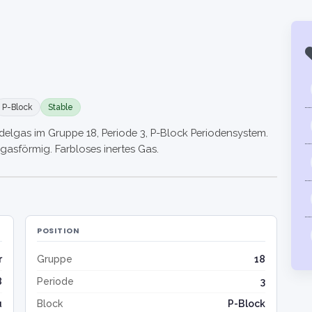
P-Block
Stable
Edelgas im Gruppe 18, Periode 3, P-Block Periodensystem.
 gasförmig. Farbloses inertes Gas.
POSITION
r
Gruppe
18
8
Periode
3
u
Block
P-Block