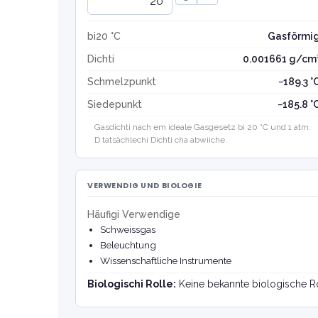
bi20 °C
Gasförmi
Dichti
0.001661 g/cm
Schmelzpunkt
−189.3 °
Siedepunkt
−185.8 °
Gasdichti nach em ideale Gasgesetz bi 20 °C und 1 atm.
D tatsächlechi Dichti cha abwiiche.
VERWENDIG UND BIOLOGIE
Häufigi Verwendige
Schweissgas
Beleuchtung
Wissenschaftliche Instrumente
Biologischi Rolle:
Keine bekannte biologische Ro