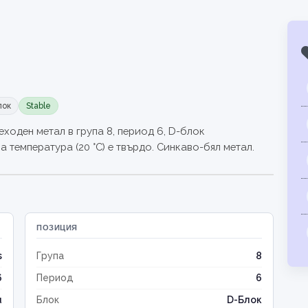
лок
Stable
еходен метал в група 8, период 6, D-блок
 температура (20 °C) е твърдо. Синкаво-бял метал.
ПОЗИЦИЯ
s
Група
8
6
Период
6
u
Блок
D-Блок