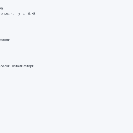
й?
е: +2, +3, +4, +6, +8.
зотопи.
исалки; катализатори.