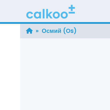
» Осмий (Os)