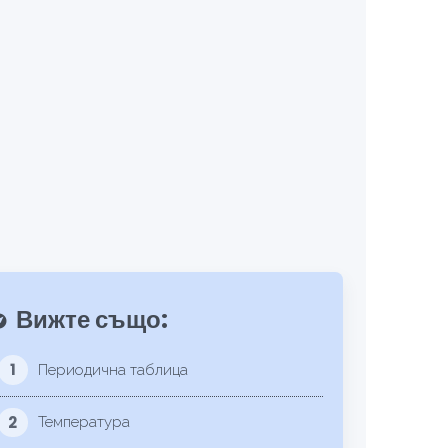
Вижте също:
lore
1
Периодична таблица
2
Температура