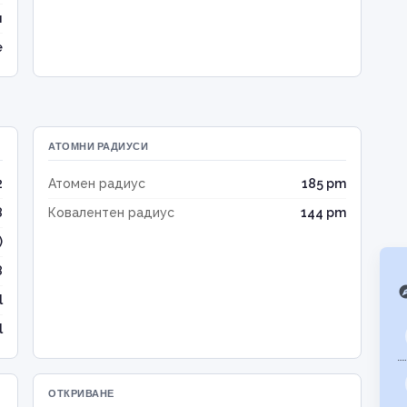
л
e
АТОМНИ РАДИУСИ
2
Атомен радиус
185 pm
8
Ковалентен радиус
144 pm
)
8
exp
l
l
ОТКРИВАНЕ