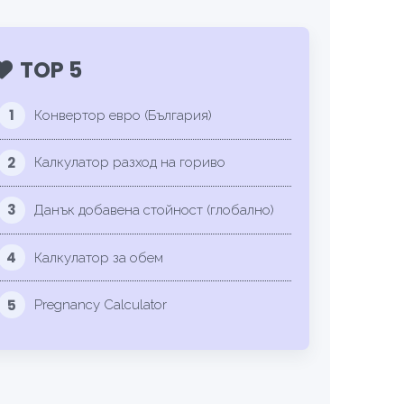
TOP 5
1
Конвертор евро (България)
2
Калкулатор разход на гориво
3
Данък добавена стойност (глобално)
4
Калкулатор за обем
5
Pregnancy Calculator