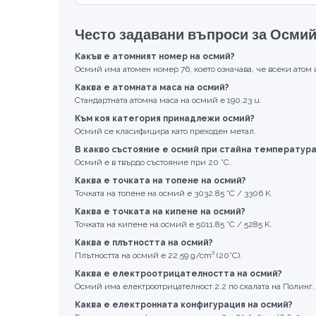
Често задавани въпроси за Осми
Какъв е атомният номер на осмий?
Осмий има атомен номер 76, което означава, че всеки атом 
Каква е атомната маса на осмий?
Стандартната атомна маса на осмий е 190.23 u.
Към коя категория принадлежи осмий?
Осмий се класифицира като преходен метал.
В какво състояние е осмий при стайна температура
Осмий е в твърдо състояние при 20 °C.
Каква е точката на топене на осмий?
Точката на топене на осмий е 3032.85 °C / 3306 K.
Каква е точката на кипене на осмий?
Точката на кипене на осмий е 5011.85 °C / 5285 K.
Каква е плътността на осмий?
Плътността на осмий е 22.59 g/cm³ (20°C).
Каква е електроотрицателността на осмий?
Осмий има електроотрицателност 2.2 по скалата на Полинг.
Каква е електронната конфигурация на осмий?