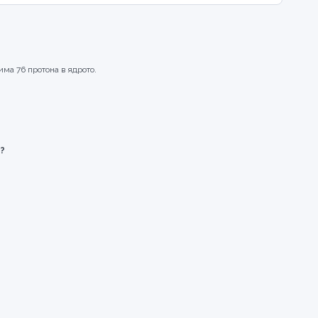
й
има 76 протона в ядрото.
?