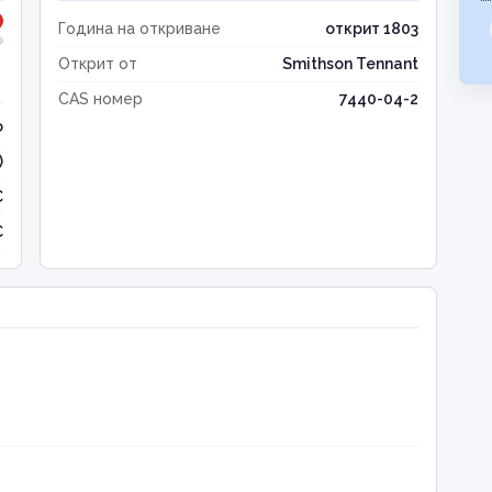
Година на откриване
открит 1803
Открит от
Smithson Tennant
CAS номер
7440-04-2
о
)
C
C