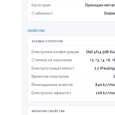
Категория
Преходен мета
Стабилност
Stabl
СВОЙСТВА
АТОМНА СТРУКТУРА
Електронна конфигурация
[Xe] 4f14 5d6 6s
Степени на окисление
+2, +3, +4, +6, +
Електроотрицателност
2.2 (Pauling
Валентни електрони
Йонизационна енергия
840 kJ/mo
Електронен афинитет
106 kJ/mo
ФИЗИЧНИ СВОЙСТВА