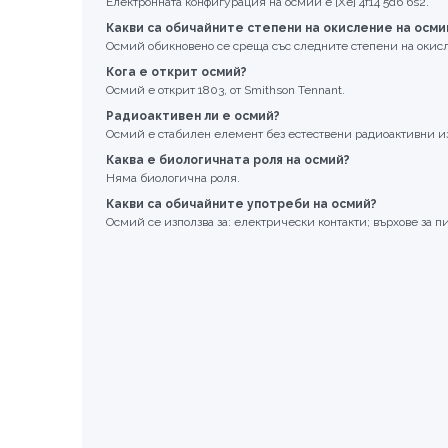
Електронната конфигурация на осмий е [Xe] 4f14 5d6 6s2.
Какви са обичайните степени на окисление на осми
Осмий обикновено се среща със следните степени на окислени
Кога е открит осмий?
Осмий е открит 1803, от Smithson Tennant.
Радиоактивен ли е осмий?
Осмий е стабилен елемент без естествени радиоактивни и
Каква е биологичната роля на осмий?
Няма биологична роля.
Какви са обичайните употреби на осмий?
Осмий се използва за: електрически контакти; върхове за п