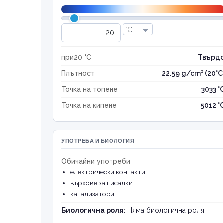
при20 °C
Твърд
Плътност
22.59 g/cm³ (20°C
Точка на топене
3033 °
Точка на кипене
5012 °
УПОТРЕБА И БИОЛОГИЯ
Обичайни употреби
електрически контакти
върхове за писалки
катализатори
Биологична роля:
Няма биологична роля.