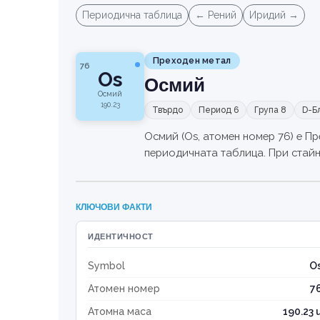
Периодична таблица
← Рений
Иридий →
Преходен метал
76
Os
Осмий
Осмий
190.23
Твърдо
Период 6
Група 8
D-Б
Осмий (Os, атомен номер 76) е Пр
периодичната таблица. При стайна
КЛЮЧОВИ ФАКТИ
ИДЕНТИЧНОСТ
Symbol
O
Атомен номер
7
Атомна маса
190.23 