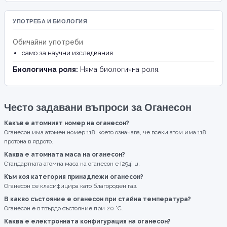
УПОТРЕБА И БИОЛОГИЯ
Обичайни употреби
само за научни изследвания
Биологична роля:
Няма биологична роля.
Често задавани въпроси за Оганесон
Какъв е атомният номер на оганесон?
Оганесон има атомен номер 118, което означава, че всеки атом има 118
протона в ядрото.
Каква е атомната маса на оганесон?
Стандартната атомна маса на оганесон е [294] u.
Към коя категория принадлежи оганесон?
Оганесон се класифицира като благороден газ.
В какво състояние е оганесон при стайна температура?
Оганесон е в твърдо състояние при 20 °C.
Каква е електронната конфигурация на оганесон?