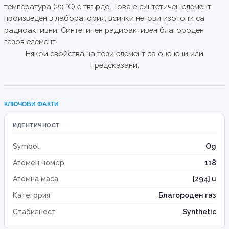
температура (20 °C) е твърдо. Това е синтетичен елемент,
произведен в лаборатория; всички негови изотопи са
радиоактивни. Синтетичен радиоактивен благороден
газов елемент.
Някои свойства на този елемент са оценени или
предсказани.
КЛЮЧОВИ ФАКТИ
ИДЕНТИЧНОСТ
Symbol
Og
Атомен номер
118
Атомна маса
[294] u
Категория
Благороден газ
Стабилност
Synthetic