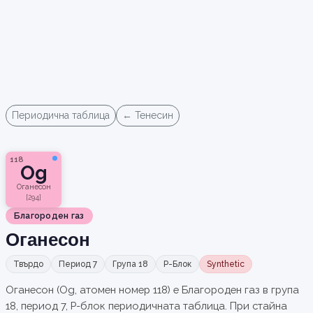
Периодична таблица
← Тенесин
118
Og
Оганесон
[294]
Благороден газ
Оганесон
Твърдо
Период 7
Група 18
P-Блок
Synthetic
Оганесон (Og, атомен номер 118) е Благороден газ в група
18, период 7, P-блок периодичната таблица. При стайна