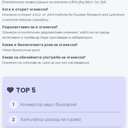
Електронната конфигурация на оганесон е [Rn] 5f14 6d10 7s2 7p6.
Кога е открит оганесон?
Оганесон е открит 2002, от Joint Institute for Nuclear Research and Lawrence
Livermore National Laboratory.
Радиоактивен ли е оганесон?
Оганесон е синтетичен радиоактивен елемент, който не се среща
естествено и трябва да бъде произведен в лаборатория.
Каква е биологичната роля на оганесон?
Няма биологична роля.
Какви са обичайните употреби на оганесон?
Оганесон се използва за: само за научни изследвания.
TOP 5
1
Конвертор евро (България)
2
Калкулатор разход на гориво